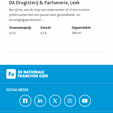
DA Drogisterij & Parfumerie, Leek
vestiging
Ben jij toe aan de stap van ondernemer of al een ervaren
professional met een passie voor gezondheids- en
verzorgingsproducten? ...
Overnameprijs
Omzet
Oppervlakte
n.t.b.
n.t.b.
280 m²
SOCIAL MEDIA
Ga
Ga
Ga
Ga
Ga
naar
naar
naar
naar
naar
Facebook
LinkedIn
Twitter
Instagram
Youtube