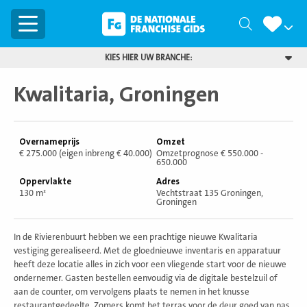
Menu
Zoeken
KIES HIER UW BRANCHE:
Kwalitaria, Groningen
Overnameprijs
Omzet
€ 275.000 (eigen inbreng € 40.000)
Omzetprognose € 550.000 -
650.000
Oppervlakte
Adres
130 m²
Vechtstraat 135 Groningen,
Groningen
In de Rivierenbuurt hebben we een prachtige nieuwe Kwalitaria
vestiging gerealiseerd. Met de gloednieuwe inventaris en apparatuur
heeft deze locatie alles in zich voor een vliegende start voor de nieuwe
ondernemer. Gasten bestellen eenvoudig via de digitale bestelzuil of
aan de counter, om vervolgens plaats te nemen in het knusse
restaurantgedeelte. Zomers komt het terras voor de deur goed van pas.