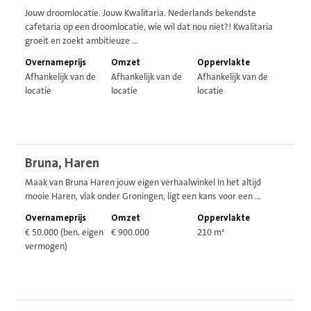
vestiging
Jouw droomlocatie. Jouw Kwalitaria. Nederlands bekendste
cafetaria op een droomlocatie, wie wil dat nou niet?! Kwalitaria
groeit en zoekt ambitieuze ...
Overnameprijs
Omzet
Oppervlakte
Afhankelijk van de
Afhankelijk van de
Afhankelijk van de
locatie
locatie
locatie
Bekijk
Bruna, Haren
vestiging
Maak van Bruna Haren jouw eigen verhaalwinkel In het altijd
mooie Haren, vlak onder Groningen, ligt een kans voor een ...
Overnameprijs
Omzet
Oppervlakte
€ 50.000 (ben. eigen
€ 900.000
210 m²
vermogen)
Bekijk