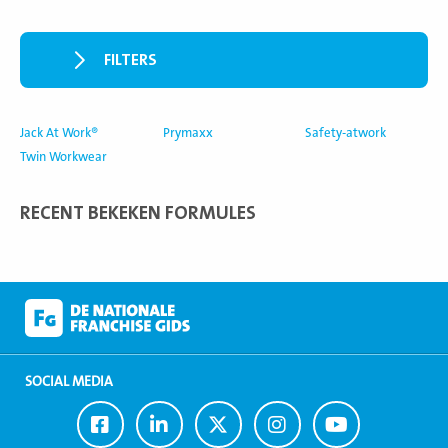
FILTERS
Jack At Work®
Prymaxx
Safety-atwork
Twin Workwear
RECENT BEKEKEN FORMULES
SOCIAL MEDIA
Ga
Ga
Ga
Ga
Ga
naar
naar
naar
naar
naar