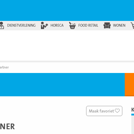
DIENSTVERLENING
HORECA
FOOD RETAIL
WONEN
artner
Maak favoriet
TNER