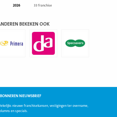
2026
33 franchise
ANDEREN BEKEKEN OOK
ees
Lees
Lees
eer
meer
meer
BONNEREN NIEUWSBRIEF
ekelijks nieuwe franchisekansen, vestigingen ter overname,
olumns en specials.