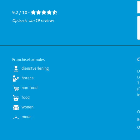
Facebook
LinkedIn
Twitter
Instagram
Youtube
9,2 / 10 -
Op basis van 19 reviews
Franchiseformules
dienstverlening
D
L
horeca
7
non-food
(
i
food
wonen
O
mode
R
O