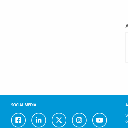
L
m
SOCIAL MEDIA
A
W
Ga
Ga
Ga
Ga
Ga
c
naar
naar
naar
naar
naar