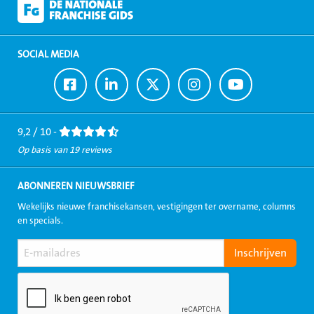
SOCIAL MEDIA
Ga
Ga
Ga
Ga
Ga
naar
naar
naar
naar
naar
Facebook
LinkedIn
Twitter
Instagram
Youtube
9,2 / 10 -
Op basis van 19 reviews
ABONNEREN NIEUWSBRIEF
Wekelijks nieuwe franchisekansen, vestigingen ter overname, columns
en specials.