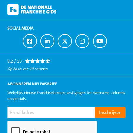
SOCIAL MEDIA
Ga
Ga
Ga
Ga
Ga
naar
naar
naar
naar
naar
Facebook
LinkedIn
Twitter
Instagram
Youtube
9,2 / 10 -
Op basis van 19 reviews
ABONNEREN NIEUWSBRIEF
Wekelijks nieuwe franchisekansen, vestigingen ter overname, columns
en specials.