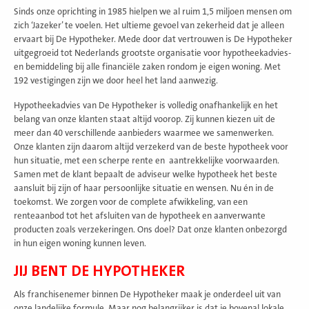
Sinds onze oprichting in 1985 hielpen we al ruim 1,5 miljoen mensen om
zich ‘Jazeker’ te voelen. Het ultieme gevoel van zekerheid dat je alleen
ervaart bij De Hypotheker. Mede door dat vertrouwen is De Hypotheker
uitgegroeid tot Nederlands grootste organisatie voor hypotheekadvies-
en bemiddeling bij alle financiële zaken rondom je eigen woning. Met
192 vestigingen zijn we door heel het land aanwezig.
Hypotheekadvies van De Hypotheker is volledig onafhankelijk en het
belang van onze klanten staat altijd voorop. Zij kunnen kiezen uit de
meer dan 40 verschillende aanbieders waarmee we samenwerken.
Onze klanten zijn daarom altijd verzekerd van de beste hypotheek voor
hun situatie, met een scherpe rente en aantrekkelijke voorwaarden.
Samen met de klant bepaalt de adviseur welke hypotheek het beste
aansluit bij zijn of haar persoonlijke situatie en wensen. Nu én in de
toekomst. We zorgen voor de complete afwikkeling, van een
renteaanbod tot het afsluiten van de hypotheek en aanverwante
producten zoals verzekeringen. Ons doel? Dat onze klanten onbezorgd
in hun eigen woning kunnen leven.
JIJ BENT DE HYPOTHEKER
Als franchisenemer binnen De Hypotheker maak je onderdeel uit van
onze landelijke formule. Maar nog belangrijker is dat je bovenal lokale