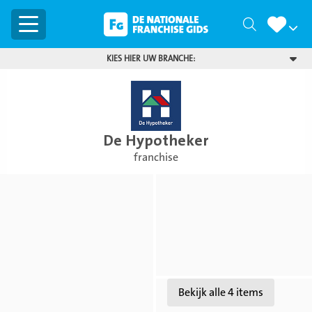
Menu
Zoeken
KIES HIER UW BRANCHE:
De Hypotheker
franchise
Bekijk
Bekijk
foto
foto
Bekijk
Bekijk alle 4 items
foto