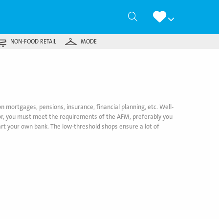
Zoeken
NON-FOOD RETAIL
MODE
n mortgages, pensions, insurance, financial planning, etc. Well-
or, you must meet the requirements of the AFM, preferably you
art your own bank. The low-threshold shops ensure a lot of