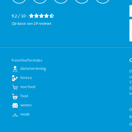
naar
naar
naar
naar
naar
Facebook
LinkedIn
Twitter
Instagram
Youtube
9,2 / 10 -
Op basis van 19 reviews
Franchiseformules
dienstverlening
D
L
horeca
7
non-food
(
i
food
wonen
O
mode
R
O