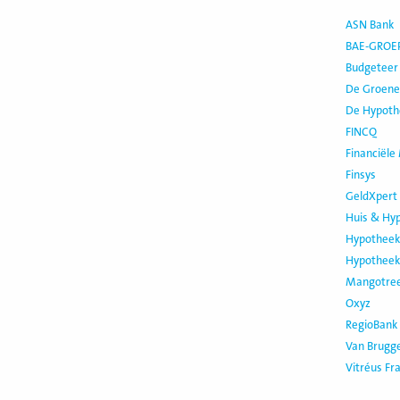
ASN Bank
BAE-GROEP
Budgeteer
De Groene
De Hypoth
FINCQ
Financiële
Finsys
GeldXpert
Huis & Hy
Hypotheek 
Hypotheek 
Mangotree
Oxyz
RegioBank
Van Brugg
Vitréus Fr