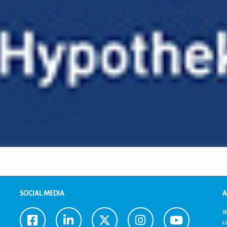
SOCIAL MEDIA
A
W
Ga
Ga
Ga
Ga
Ga
c