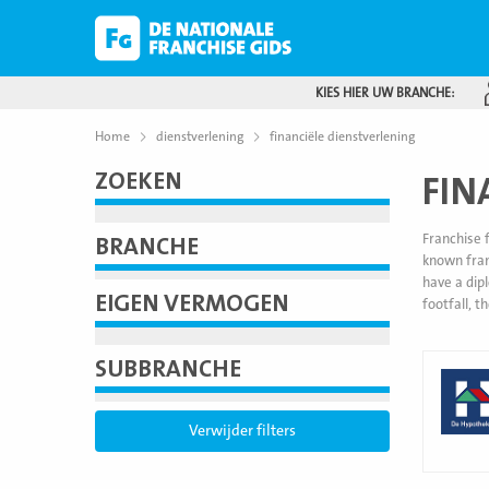
KIES HIER UW BRANCHE:
Home
dienstverlening
financiële dienstverlening
ZOEKEN
FIN
Franchise 
BRANCHE
known fran
have a dip
EIGEN VERMOGEN
footfall, t
Lees
SUBBRANCHE
meer
Verwijder filters