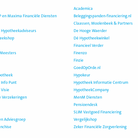
Academica
 en Maxima Financiële Diensten
Beleggingspanden-financiering.nl
Claassen, Moolenbeek & Partners
 Hypotheekadviseurs
De Hooge Waerder
eekshop
Dé Hypotheekwinkel
Financieel Verder
 Meesters
Finenzo
Finzie
GoedOpOrde.nl
potheek
Hypokeur
Info Punt
Hypotheek Informatie Centrum
Visie
HypotheekCompany
 Verzekeringen
MenM Diensten
Pensioendesk
SLIM Vastgoed Financiering
en Adviesgroep
Vergelijkshop
anchise
Zeker Financiële Zorgverlening