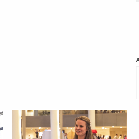
L
m
Lees
meer