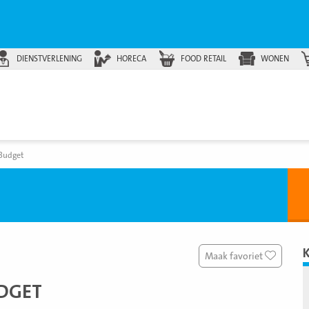
DIENSTVERLENING
HORECA
FOOD RETAIL
WONEN
oBudget
Maak favoriet
DGET