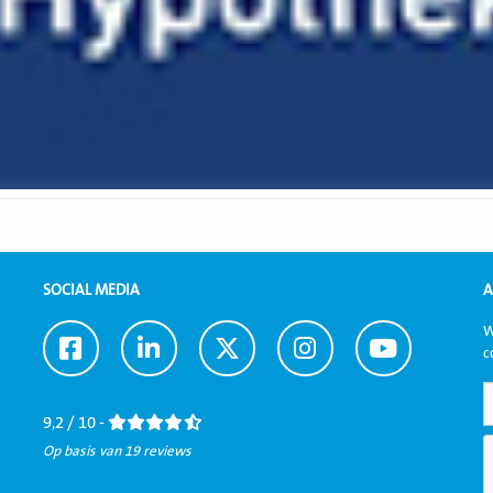
SOCIAL MEDIA
A
W
Ga
Ga
Ga
Ga
Ga
c
naar
naar
naar
naar
naar
Facebook
LinkedIn
Twitter
Instagram
Youtube
9,2 / 10 -
Op basis van 19 reviews