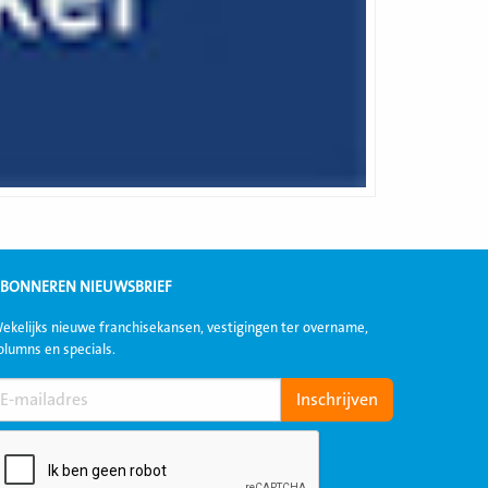
BONNEREN NIEUWSBRIEF
ekelijks nieuwe franchisekansen, vestigingen ter overname,
olumns en specials.