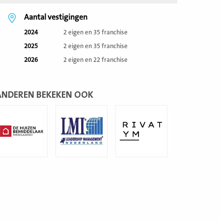
Aantal vestigingen
2024
2 eigen en 35 franchise
2025
2 eigen en 35 franchise
2026
2 eigen en 22 franchise
ANDEREN BEKEKEN OOK
ees
Lees
Lees
eer
meer
meer