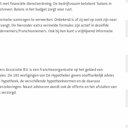
dt met financiële dienstverlening. De bedrijfsnaam betekent 'balans in
treven. Balans in het budget zorgt voor rust.
rmatie-aanvragen te verwerken. Onbekend is of zij wel op zoek zijn naar
angt. De hieronder extra vermelde formules zijn actief in dezelfde
dernemers/franchisenemers. Ook bij hen kunt u vrijblijvend informatie
s Associatie B.V. is een franchiseorganisatie op het gebied van
ies. De 192 vestigingen van De Hypotheker geven onafhankelijk advies
te hypotheek, de verschillende hypotheekvormen en de daaraan
erzekeringen. Naast adviseren wordt ook de offerte en het afsluiten van
 verzorgd.