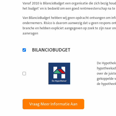
Vanaf 2010 is BilancioBudget een organisatie die zich bezig hou
het budget' en is bedoeld om een goed rentmeesterschap na te s
Van BilancioBudget hebben wij geen opdracht ontvangen om info
ondernemers. Risico is daarom aanwezig dat u geen respons ontv
branche en hebben expliciet aangegeven op zoek te zijn naar on
aanvragen
Alternatieve
BILANCIOBUDGET
formules
De Hypotheker
hypotheekadv
over de juis
gekoppelde v
de hypotheek