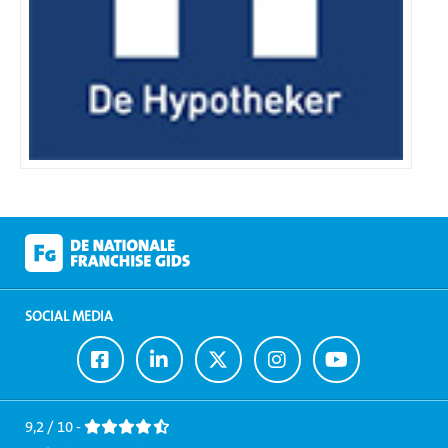
SOCIAL MEDIA
Ga
Ga
Ga
Ga
Ga
naar
naar
naar
naar
naar
Facebook
LinkedIn
Twitter
Instagram
Youtube
9,2 / 10 -