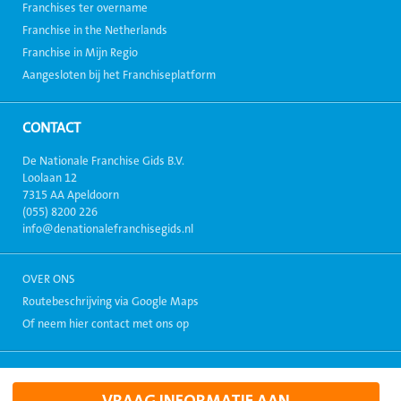
Franchises ter overname
Franchise in the Netherlands
Franchise in Mijn Regio
Aangesloten bij het Franchiseplatform
CONTACT
De Nationale Franchise Gids B.V.
Loolaan 12
7315 AA Apeldoorn
(055) 8200 226
info@denationalefranchisegids.nl
OVER ONS
Routebeschrijving via Google Maps
Of neem hier contact met ons op
Copyright 1999-2026, Alle rechten voorbehouden. - Alle informatie
weergegeven op deze site mag niet zonder toestemming verspreid