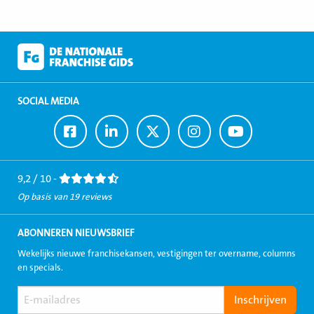
SOCIAL MEDIA
Ga
Ga
Ga
Ga
Ga
naar
naar
naar
naar
naar
Facebook
LinkedIn
Twitter
Instagram
Youtube
9,2 / 10 -
Op basis van 19 reviews
ABONNEREN NIEUWSBRIEF
Wekelijks nieuwe franchisekansen, vestigingen ter overname, columns
en specials.