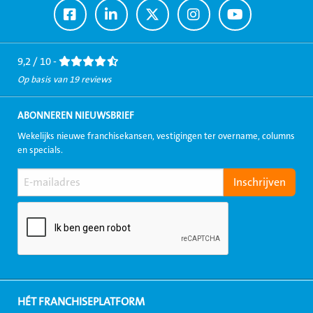
Ga
Ga
Ga
Ga
Ga
naar
naar
naar
naar
naar
Facebook
LinkedIn
Twitter
Instagram
Youtube
9,2 / 10 -
Op basis van 19 reviews
ABONNEREN NIEUWSBRIEF
Wekelijks nieuwe franchisekansen, vestigingen ter overname, columns
en specials.
HÉT FRANCHISEPLATFORM