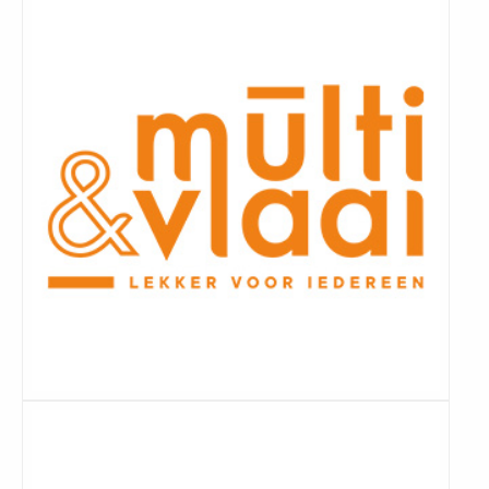
meer
Lees
meer