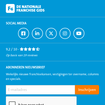
SOCIAL MEDIA
Ga
Ga
Ga
Ga
Ga
naar
naar
naar
naar
naar
Facebook
LinkedIn
Twitter
Instagram
Youtube
9,2 / 10 -
Op basis van 19 reviews
ABONNEREN NIEUWSBRIEF
Wekelijks nieuwe franchisekansen, vestigingen ter overname, columns
en specials.