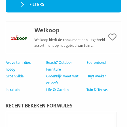
FILTERS
Lees
Welkoop
meer
Welkoop biedt de consument een uitgebreid
assortiment op het gebied van tuin ...
Aveve tuin, dier,
Beach7 Outdoor
Boerenbond
hobby
Furniture
GroenGilde
GroenRijk, weet wat
Huyskweker
er leeft
Intratuin
Life & Garden
Tuin & Terras
RECENT BEKEKEN FORMULES
Lees
meer