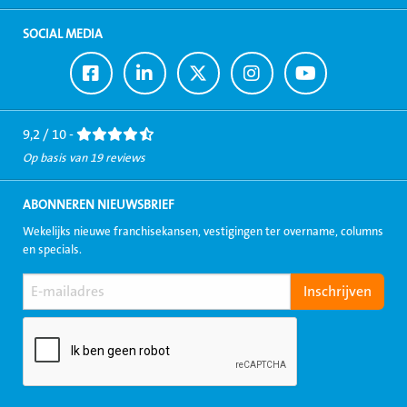
SOCIAL MEDIA
Ga
Ga
Ga
Ga
Ga
naar
naar
naar
naar
naar
Facebook
LinkedIn
Twitter
Instagram
Youtube
9,2 / 10 -
Op basis van 19 reviews
ABONNEREN NIEUWSBRIEF
Wekelijks nieuwe franchisekansen, vestigingen ter overname, columns
en specials.