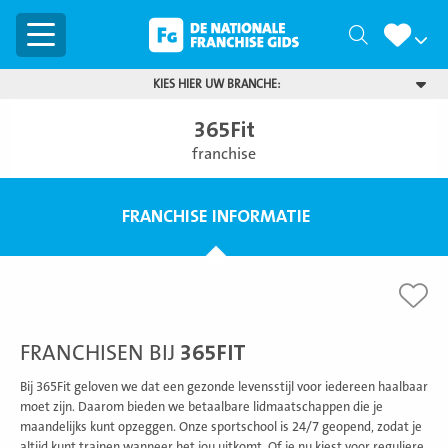
Menu
Zoeken
KIES HIER UW BRANCHE:
365Fit
franchise
FRANCHISE INFORMATIE
FRANCHISEN BIJ
365FIT
Bij 365Fit geloven we dat een gezonde levensstijl voor iedereen haalbaar
moet zijn. Daarom bieden we betaalbare lidmaatschappen die je
maandelijks kunt opzeggen. Onze sportschool is 24/7 geopend, zodat je
altijd kunt trainen wanneer het jou uitkomt. Of je nu kiest voor reguliere