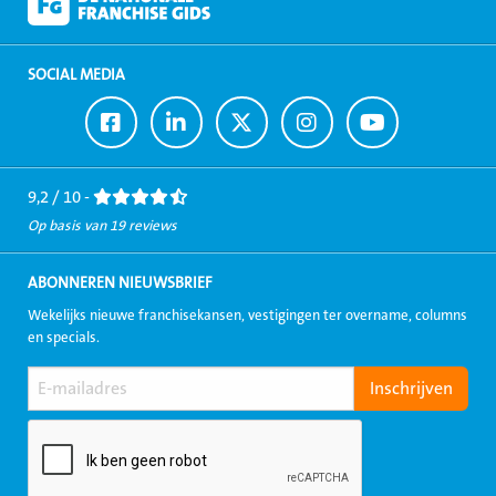
SOCIAL MEDIA
Ga
Ga
Ga
Ga
Ga
naar
naar
naar
naar
naar
Facebook
LinkedIn
Twitter
Instagram
Youtube
9,2 / 10 -
Op basis van 19 reviews
ABONNEREN NIEUWSBRIEF
Wekelijks nieuwe franchisekansen, vestigingen ter overname, columns
en specials.