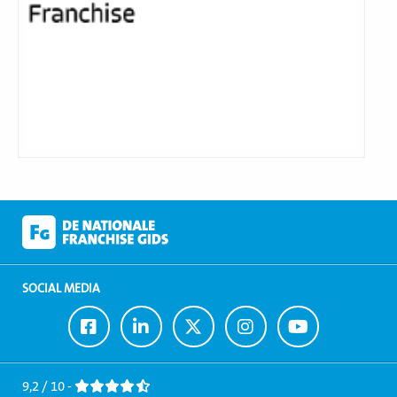
SOCIAL MEDIA
Ga
Ga
Ga
Ga
Ga
naar
naar
naar
naar
naar
Facebook
LinkedIn
Twitter
Instagram
Youtube
9,2 / 10 -