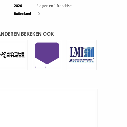
2026
3 eigen en 1 franchise
Buitenland
-0
ANDEREN BEKEKEN OOK
ees
Lees
Lees
eer
meer
meer