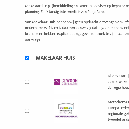
Makelaardij o.g. (bemiddeling en taxeren), advisering hypotheke
planning. Zelfstandig intermediair van RegioBank.
Van Makelaar Huis hebben wij geen opdracht ontvangen om infor
ondernemers. Risico is daarom aanwezig dat u geen respons ontv
branche en hebben expliciet aangegeven op zoek te zijn naar on
aanvragen
Alternatieve
MAKELAAR HUIS
formules
Bij ons start
een bewezen 
de regie houd
Motorhome D
Europa. Iede
regionale ge
tweedehands 