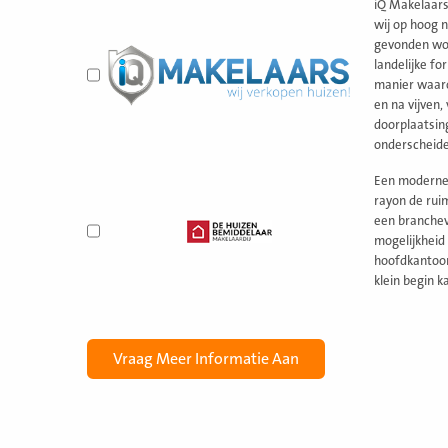
iQ Makelaars
wij op hoog 
gevonden wor
landelijke fo
manier waaro
en na vijven
doorplaatsin
onderscheid
Een moderne,
rayon de ruim
een branchev
mogelijkheid
hoofdkantoor
klein begin ka