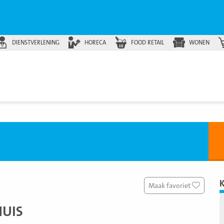
DIENSTVERLENING
HORECA
FOOD RETAIL
WONEN
Maak favoriet
UIS