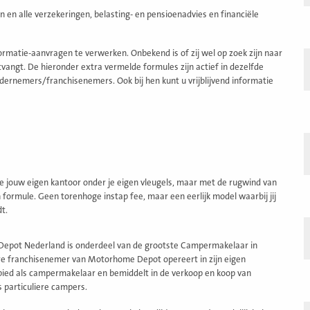
n en alle verzekeringen, belasting- en pensioenadvies en financiële
matie-aanvragen te verwerken. Onbekend is of zij wel op zoek zijn naar
angt. De hieronder extra vermelde formules zijn actief in dezelfde
dernemers/franchisenemers. Ook bij hen kunt u vrijblijvend informatie
 je jouw eigen kantoor onder je eigen vleugels, maar met de rugwind van
formule. Geen torenhoge instap fee, maar een eerlijk model waarbij jij
t.
epot Nederland is onderdeel van de grootste Campermakelaar in
re franchisenemer van Motorhome Depot opereert in zijn eigen
bied als campermakelaar en bemiddelt in de verkoop en koop van
particuliere campers.