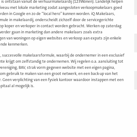
 is ontstaan vanuit de verhuurmakelaardij (123Wonen). Landelijk helpen
niveau met lokale marketing zodat aangesloten verkoopmakelaars goed
den in Google en zo de “local hero” kunnen worden. iQ Makelaars,
rmule in makelaardij, onderscheidt zichzelf door de servicegerichte
p koper en verkoper in contact worden gebracht. Werken op zaterdag
, verder gaan in marketing dan andere makelaars zoals extra
gen van woningen op eigen websites en verkoop aan expats zijn enkele
ende kenmerken.
 succesvolle makelaarsformule, waarbij de ondernemer in een exclusief
te krijgt om zelfstandig te ondernemen. Wij regelen o.a. aansluiting tot
ereniging, BAV, strak vorm gegeven website met een eigen pagina,
 om gebruik te maken van een groot netwerk, en een back-up van het
. Geen verplichting van een fysiek kantoor waardoor instappen met een
pitaal al mogelijk is.