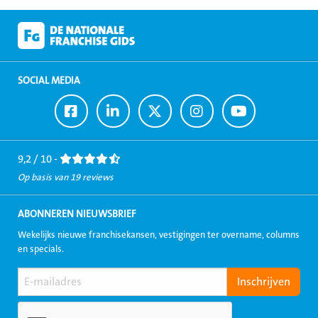
SOCIAL MEDIA
Ga
Ga
Ga
Ga
Ga
naar
naar
naar
naar
naar
Facebook
LinkedIn
Twitter
Instagram
Youtube
9,2 / 10 -
Op basis van 19 reviews
ABONNEREN NIEUWSBRIEF
Wekelijks nieuwe franchisekansen, vestigingen ter overname, columns
en specials.