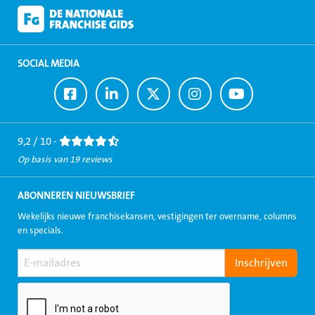
SOCIAL MEDIA
Ga
Ga
Ga
Ga
Ga
naar
naar
naar
naar
naar
Facebook
LinkedIn
Twitter
Instagram
Youtube
9,2 / 10 -
Op basis van 19 reviews
ABONNEREN NIEUWSBRIEF
Wekelijks nieuwe franchisekansen, vestigingen ter overname, columns
en specials.