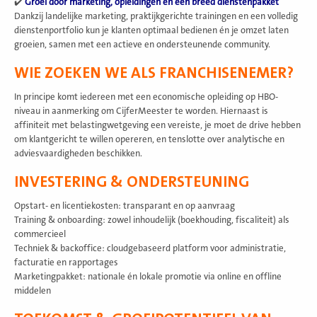
✔️
Groei door marketing, opleidingen en een breed dienstenpakket
Dankzij landelijke marketing, praktijkgerichte trainingen en een volledig
dienstenportfolio kun je klanten optimaal bedienen én je omzet laten
groeien, samen met een actieve en ondersteunende community.
WIE ZOEKEN WE ALS FRANCHISENEMER?
In principe komt iedereen met een economische opleiding op HBO-
niveau in aanmerking om CijferMeester te worden. Hiernaast is
affiniteit met belastingwetgeving een vereiste, je moet de drive hebben
om klantgericht te willen opereren, en tenslotte over analytische en
adviesvaardigheden beschikken.
INVESTERING & ONDERSTEUNING
Opstart- en licentiekosten: transparant en op aanvraag
Training & onboarding: zowel inhoudelijk (boekhouding, fiscaliteit) als
commercieel
Techniek & backoffice: cloudgebaseerd platform voor administratie,
facturatie en rapportages
Marketingpakket: nationale én lokale promotie via online en offline
middelen