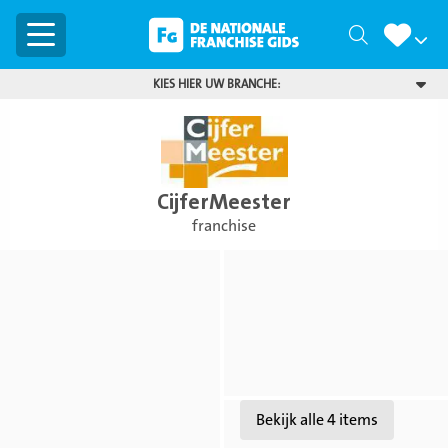
Menu
Zoeken
KIES HIER UW BRANCHE:
CijferMeester
franchise
Bekijk
Bekijk
foto
foto
Bekijk
Bekijk alle 4 items
foto