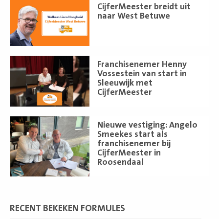
Lees
CijferMeester breidt uit
meer
naar West Betuwe
Lees
Franchisenemer Henny
meer
Vossestein van start in
Sleeuwijk met
CijferMeester
Lees
Nieuwe vestiging: Angelo
meer
Smeekes start als
franchisenemer bij
CijferMeester in
Roosendaal
RECENT BEKEKEN FORMULES