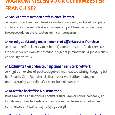
WAAROM KIEZEN VOOR CIJFERMEESTER
FRANCHISE?
✔️
Snel van start met een professioneel kantoor
Je begint direct met een turnkey kantooroplossing, inclusief complete
software voor administratie en advies, en profiteert van collectieve
inkoopvoordelen die je kosten ruim compenseren.
✔️
Volledig zelfstandig ondernemen met CijferMeester franchise
Je bepaalt zelf de koers van je bedrijf, zonder omzet- of exit-fees. De
franchiseovereenkomst is flexibel en geeft je maximale vrijheid binnen
een veilige formule.
✔️
Exclusiviteit en ondersteuning binnen een sterk netwerk
Je krijgt een exclusief postcodegebied met leadtoewijzing, toegang tot
het Shared CijferMeester-platform voor werkuitbesteding en
ondersteuning van collega’s en het formulekantoor.
✔️
Krachtige backoffice & slimme tools
Profiteer van een uniforme softwaresuite, een centrale helpdesk, en
fiscale en juridische ondersteuning via een externe accountant —
continuïteit en kwaliteit zijn altijd geborgd.