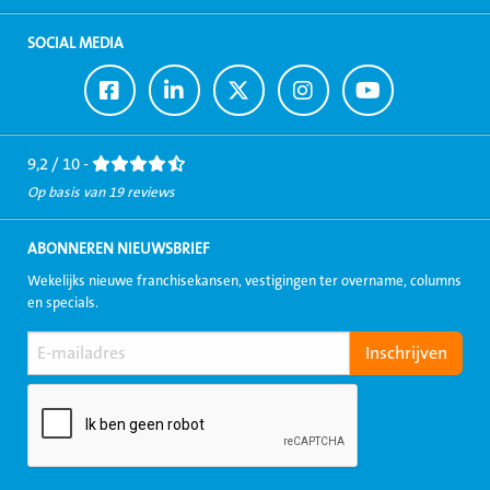
SOCIAL MEDIA
Ga
Ga
Ga
Ga
Ga
naar
naar
naar
naar
naar
Facebook
LinkedIn
Twitter
Instagram
Youtube
9,2 / 10 -
Op basis van 19 reviews
ABONNEREN NIEUWSBRIEF
Wekelijks nieuwe franchisekansen, vestigingen ter overname, columns
en specials.