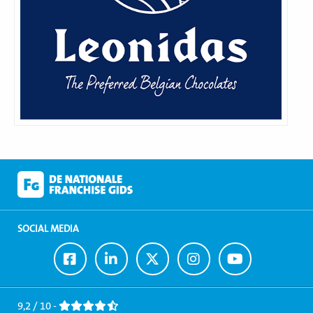
SOCIAL MEDIA
Ga
Ga
Ga
Ga
Ga
naar
naar
naar
naar
naar
Facebook
LinkedIn
Twitter
Instagram
Youtube
9,2 / 10 -