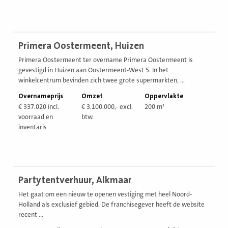
Bekijk
Primera Oostermeent, Huizen
vestiging
Primera Oostermeent ter overname Primera Oostermeent is
gevestigd in Huizen aan Oostermeent-West 5. In het
winkelcentrum bevinden zich twee grote supermarkten, ...
Overnameprijs
Omzet
Oppervlakte
€ 337.020 incl.
€ 3.100.000,- excl.
200 m²
voorraad en
btw.
inventaris
Bekijk
Partytentverhuur, Alkmaar
vestiging
Het gaat om een nieuw te openen vestiging met heel Noord-
Holland als exclusief gebied. De franchisegever heeft de website
recent ...