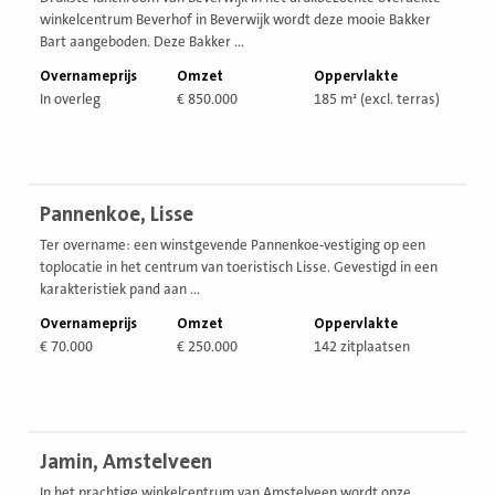
winkelcentrum Beverhof in Beverwijk wordt deze mooie Bakker
Bart aangeboden. Deze Bakker ...
Overnameprijs
Omzet
Oppervlakte
In overleg
€ 850.000
185 m² (excl. terras)
Bekijk
Pannenkoe, Lisse
vestiging
Ter overname: een winstgevende Pannenkoe-vestiging op een
toplocatie in het centrum van toeristisch Lisse. Gevestigd in een
karakteristiek pand aan ...
Overnameprijs
Omzet
Oppervlakte
€ 70.000
€ 250.000
142 zitplaatsen
Bekijk
Jamin, Amstelveen
vestiging
In het prachtige winkelcentrum van Amstelveen wordt onze