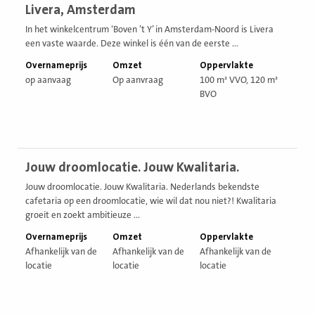
Livera, Amsterdam
vestiging
In het winkelcentrum ‘Boven ’t Y’ in Amsterdam-Noord is Livera
een vaste waarde. Deze winkel is één van de eerste ...
Overnameprijs
Omzet
Oppervlakte
op aanvaag
Op aanvraag
100 m² VVO, 120 m²
BVO
Bekijk
Jouw droomlocatie. Jouw Kwalitaria.
vestiging
Jouw droomlocatie. Jouw Kwalitaria. Nederlands bekendste
cafetaria op een droomlocatie, wie wil dat nou niet?! Kwalitaria
groeit en zoekt ambitieuze ...
Overnameprijs
Omzet
Oppervlakte
Afhankelijk van de
Afhankelijk van de
Afhankelijk van de
locatie
locatie
locatie