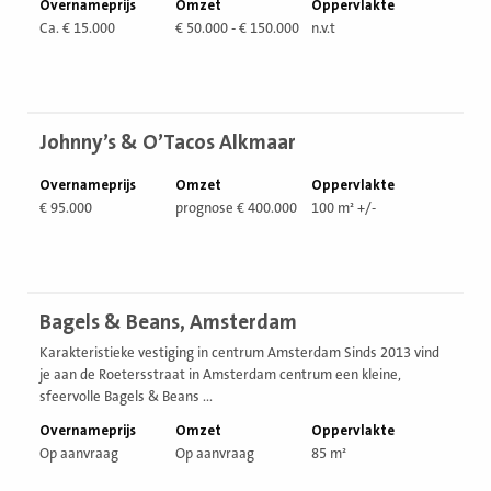
Overnameprijs
Omzet
Oppervlakte
Ca. € 15.000
€ 50.000 - € 150.000
n.v.t
Bekijk
Johnny’s & O’Tacos Alkmaar
vestiging
Overnameprijs
Omzet
Oppervlakte
€ 95.000
prognose € 400.000
100 m² +/-
Bekijk
Bagels & Beans, Amsterdam
vestiging
Karakteristieke vestiging in centrum Amsterdam Sinds 2013 vind
je aan de Roetersstraat in Amsterdam centrum een kleine,
sfeervolle Bagels & Beans ...
Overnameprijs
Omzet
Oppervlakte
Op aanvraag
Op aanvraag
85 m²