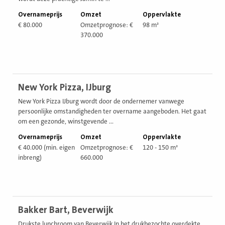
Overnameprijs
Omzet
Oppervlakte
€ 80.000
Omzetprognose: €
98 m²
370.000
Bekijk
New York Pizza, IJburg
vestiging
New York Pizza IJburg wordt door de ondernemer vanwege
persoonlijke omstandigheden ter overname aangeboden. Het gaat
om een gezonde, winstgevende ...
Overnameprijs
Omzet
Oppervlakte
€ 40.000 (min. eigen
Omzetprognose: €
120 - 150 m²
inbreng)
660.000
Bekijk
Bakker Bart, Beverwijk
vestiging
Drukste lunchroom van Beverwijk In het drukbezochte overdekte