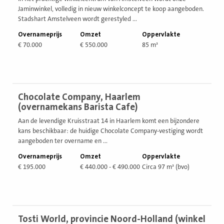
Jaminwinkel, volledig in nieuw winkelconcept te koop aangeboden.
Stadshart Amstelveen wordt gerestyled ...
Overnameprijs
Omzet
Oppervlakte
€ 70.000
€ 550.000
85 m²
Bekijk
Chocolate Company, Haarlem
vestiging
(overnamekans Barista Cafe)
Aan de levendige Kruisstraat 14 in Haarlem komt een bijzondere
kans beschikbaar: de huidige Chocolate Company-vestiging wordt
aangeboden ter overname en ...
Overnameprijs
Omzet
Oppervlakte
€ 195.000
€ 440.000 - € 490.000
Circa 97 m² (bvo)
Bekijk
Tosti World, provincie Noord-Holland (winkel
vestiging