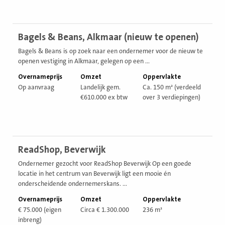
Bekijk
Bagels & Beans, Alkmaar (nieuw te openen)
vestiging
Bagels & Beans is op zoek naar een ondernemer voor de nieuw te
openen vestiging in Alkmaar, gelegen op een ...
Overnameprijs
Omzet
Oppervlakte
Op aanvraag
Landelijk gem.
Ca. 150 m² (verdeeld
€610.000 ex btw
over 3 verdiepingen)
Bekijk
ReadShop, Beverwijk
vestiging
Ondernemer gezocht voor ReadShop Beverwijk Op een goede
locatie in het centrum van Beverwijk ligt een mooie én
onderscheidende ondernemerskans. ...
Overnameprijs
Omzet
Oppervlakte
€ 75.000 (eigen
Circa € 1.300.000
236 m²
inbreng)