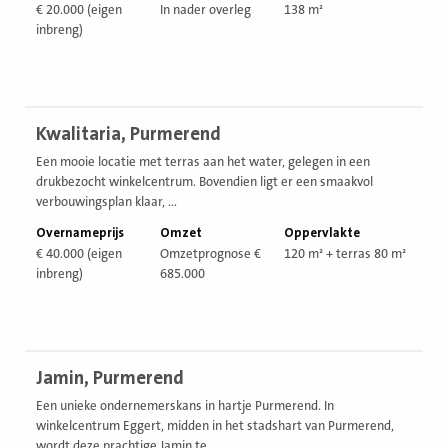
€ 20.000 (eigen
In nader overleg
138 m²
inbreng)
Bekijk
Kwalitaria, Purmerend
vestiging
Een mooie locatie met terras aan het water, gelegen in een
drukbezocht winkelcentrum. Bovendien ligt er een smaakvol
verbouwingsplan klaar, ...
Overnameprijs
Omzet
Oppervlakte
€ 40.000 (eigen
Omzetprognose €
120 m² + terras 80 m²
inbreng)
685.000
Bekijk
Jamin, Purmerend
vestiging
Een unieke ondernemerskans in hartje Purmerend. In
winkelcentrum Eggert, midden in het stadshart van Purmerend,
wordt deze prachtige Jamin te ...