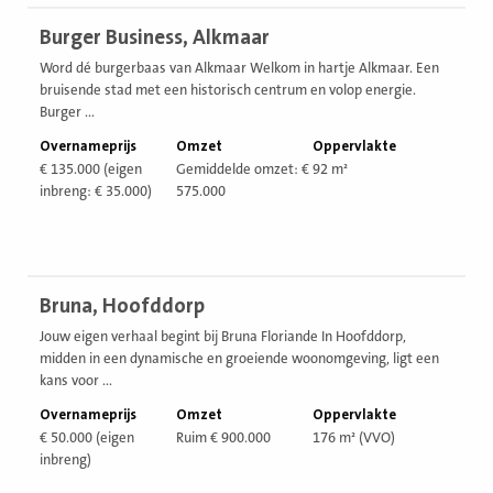
Bekijk
Burger Business, Alkmaar
vestiging
Word dé burgerbaas van Alkmaar Welkom in hartje Alkmaar. Een
bruisende stad met een historisch centrum en volop energie.
Burger ...
Overnameprijs
Omzet
Oppervlakte
€ 135.000 (eigen
Gemiddelde omzet: €
92 m²
inbreng: € 35.000)
575.000
Bekijk
Bruna, Hoofddorp
vestiging
Jouw eigen verhaal begint bij Bruna Floriande In Hoofddorp,
midden in een dynamische en groeiende woonomgeving, ligt een
kans voor ...
Overnameprijs
Omzet
Oppervlakte
€ 50.000 (eigen
Ruim € 900.000
176 m² (VVO)
inbreng)