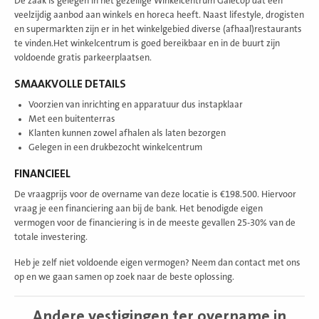
De zaak is gelegen in het gezellige Winkelcentrum Galecop dat een
veelzijdig aanbod aan winkels en horeca heeft. Naast lifestyle, drogisten
en supermarkten zijn er in het winkelgebied diverse (afhaal)restaurants
te vinden.Het winkelcentrum is goed bereikbaar en in de buurt zijn
voldoende gratis parkeerplaatsen.
SMAAKVOLLE DETAILS
Voorzien van inrichting en apparatuur dus instapklaar
Met een buitenterras
Klanten kunnen zowel afhalen als laten bezorgen
Gelegen in een drukbezocht winkelcentrum
FINANCIEEL
De vraagprijs voor de overname van deze locatie is €198.500. Hiervoor
vraag je een financiering aan bij de bank. Het benodigde eigen
vermogen voor de financiering is in de meeste gevallen 25-30% van de
totale investering.
Heb je zelf niet voldoende eigen vermogen? Neem dan contact met ons
op en we gaan samen op zoek naar de beste oplossing.
Andere vestigingen ter overname in