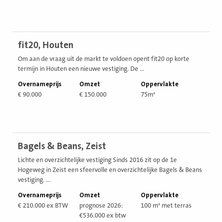
Bekijk
fit20, Houten
vestiging
Om aan de vraag uit de markt te voldoen opent fit20 op korte
termijn in Houten een nieuwe vestiging. De ...
Overnameprijs
Omzet
Oppervlakte
€ 90.000
€ 150.000
75m²
Bekijk
Bagels & Beans, Zeist
vestiging
Lichte en overzichtelijke vestiging Sinds 2016 zit op de 1e
Hogeweg in Zeist een sfeervolle en overzichtelijke Bagels & Beans
vestiging. ...
Overnameprijs
Omzet
Oppervlakte
€ 210.000 ex BTW
prognose 2026:
100 m² met terras
€536.000 ex btw