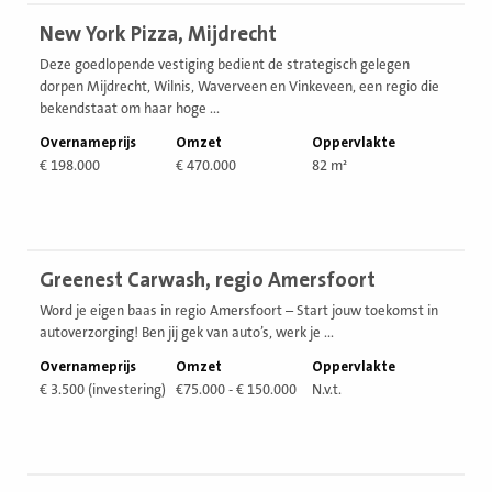
Bekijk
New York Pizza, Mijdrecht
vestiging
Deze goedlopende vestiging bedient de strategisch gelegen
dorpen Mijdrecht, Wilnis, Waverveen en Vinkeveen, een regio die
bekendstaat om haar hoge ...
Overnameprijs
Omzet
Oppervlakte
€ 198.000
€ 470.000
82 m²
Bekijk
Greenest Carwash, regio Amersfoort
vestiging
Word je eigen baas in regio Amersfoort – Start jouw toekomst in
autoverzorging! Ben jij gek van auto’s, werk je ...
Overnameprijs
Omzet
Oppervlakte
€ 3.500 (investering)
€75.000 - € 150.000
N.v.t.
Bekijk