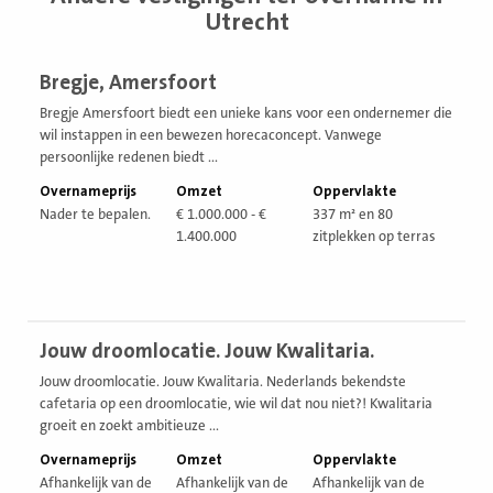
Utrecht
Bekijk
Bregje, Amersfoort
vestiging
Bregje Amersfoort biedt een unieke kans voor een ondernemer die
wil instappen in een bewezen horecaconcept. Vanwege
persoonlijke redenen biedt ...
Overnameprijs
Omzet
Oppervlakte
Nader te bepalen.
€ 1.000.000 - €
337 m² en 80
1.400.000
zitplekken op terras
Bekijk
Jouw droomlocatie. Jouw Kwalitaria.
vestiging
Jouw droomlocatie. Jouw Kwalitaria. Nederlands bekendste
cafetaria op een droomlocatie, wie wil dat nou niet?! Kwalitaria
groeit en zoekt ambitieuze ...
Overnameprijs
Omzet
Oppervlakte
Afhankelijk van de
Afhankelijk van de
Afhankelijk van de