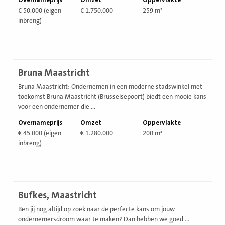
Overnameprijs
Omzet
Oppervlakte
€ 50.000 (eigen
€ 1.750.000
259 m²
inbreng)
Bekijk
Bruna Maastricht
vestiging
Bruna Maastricht: Ondernemen in een moderne stadswinkel met
toekomst Bruna Maastricht (Brusselsepoort) biedt een mooie kans
voor een ondernemer die ...
Overnameprijs
Omzet
Oppervlakte
€ 45.000 (eigen
€ 1.280.000
200 m²
inbreng)
Bekijk
Bufkes, Maastricht
vestiging
Ben jij nog altijd op zoek naar de perfecte kans om jouw
ondernemersdroom waar te maken? Dan hebben we goed ...