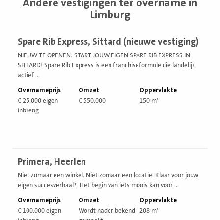
Andere vestigingen ter overname in
Limburg
Bekijk
Spare Rib Express, Sittard (nieuwe vestiging)
vestiging
NIEUW TE OPENEN: START JOUW EIGEN SPARE RIB EXPRESS IN
SITTARD! Spare Rib Express is een franchiseformule die landelijk
actief ...
Overnameprijs
Omzet
Oppervlakte
€ 25.000 eigen
€ 550.000
150 m²
inbreng
Bekijk
Primera, Heerlen
vestiging
Niet zomaar een winkel. Niet zomaar een locatie. Klaar voor jouw
eigen succesverhaal? Het begin van iets moois kan voor ...
Overnameprijs
Omzet
Oppervlakte
€ 100.000 eigen
Wordt nader bekend
208 m²