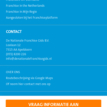
Franchise in the Netherlands
Franchise in Mijn Regio
Aangesloten bij het Franchiseplatform
CONTACT
De Nationale Franchise Gids B.V.
Loolaan 12
7315 AA Apeldoorn
(055) 8200 226
info@denationalefranchisegids.nl
OVER ONS
Routebeschrijving via Google Maps
Of neem hier contact met ons op
Copyright 1999-2026, Alle rechten voorbehouden. - Alle informatie
weergegeven op deze site mag niet zonder toestemming verspreid
VRAAG INFORMATIE AAN