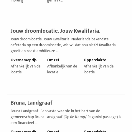
inbreng
gemaakt.
Bekijk
Jouw droomlocatie. Jouw Kwalitaria.
vestiging
Jouw droomlocatie. Jouw Kwalitaria. Nederlands bekendste
cafetaria op een droomlocatie, wie wil dat nou niet?! Kwalitaria
groeit en zoekt ambitieuze ...
Overnameprijs
Omzet
Oppervlakte
Afhankelijk van de
Afhankelijk van de
Afhankelijk van de
locatie
locatie
locatie
Bekijk
Bruna, Landgraaf
vestiging
Bruna Landgraaf: Een vaste waarde in het hart van de
gemeenschap Bruna Landgraaf (Op de Kamp/ Paganini-passage) is
een financieel ...