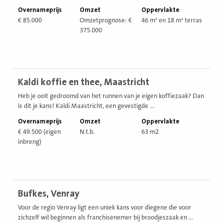
Overnameprijs
Omzet
Oppervlakte
€ 85.000
Omzetprognose: €
46 m² en 18 m² terras
375.000
Bekijk
Kaldi koffie en thee, Maastricht
vestiging
Heb je ooit gedroomd van het runnen van je eigen koffiezaak? Dan
is dit je kans! Kaldi Maastricht, een gevestigde ...
Overnameprijs
Omzet
Oppervlakte
€ 49.500 (eigen
N.t.b.
63 m2
inbreng)
Bekijk
Bufkes, Venray
vestiging
Voor de regio Venray ligt een uniek kans voor diegene die voor
zichzelf wil beginnen als franchisenemer bij broodjeszaak en ...