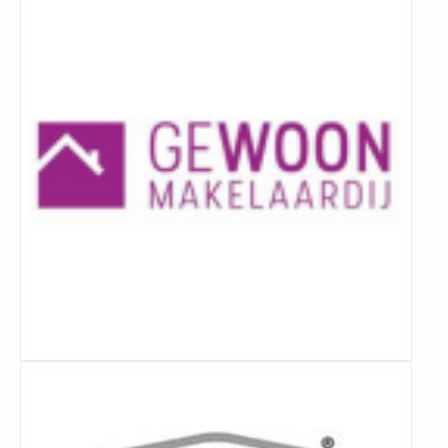
meer
Lees
meer