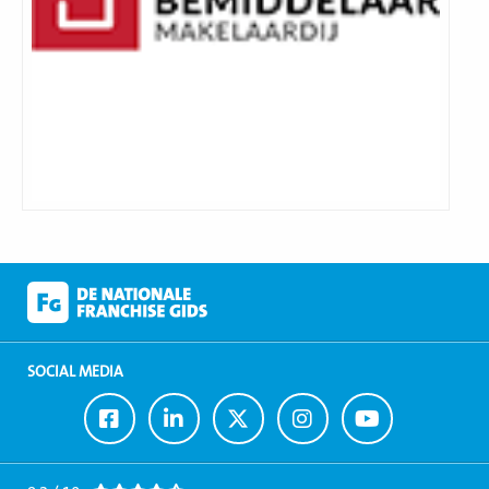
SOCIAL MEDIA
Ga
Ga
Ga
Ga
Ga
naar
naar
naar
naar
naar
Facebook
LinkedIn
Twitter
Instagram
Youtube