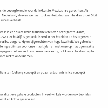
s dé bezorgformule voor de lekkerste Mexicaanse gerechten. Als
n Nederland, streven we naar topkwaliteit, duurzaamheid en groei. Sluit
s succesverhaal!
press is een succesvolle franchiseketen van bezorgrestaurants,
1992. Het bedrijf is gespecialiseerd in het bereiden en bezorgen van
eribs, burgers, kip en bijgerechten van hoge kwaliteit. We gebruiken
ste ingrediënten voor onze maaltijden en met onze op maat gemaakte
mpagnes helpen we franchisenemers een groot klantenbestand op te
uccesvol te ondernemen.
iensten (delivery concept) en pizza restaurants (slice concept)
kwalitatieve gebaksproducten. In veel winkels worden ook Leonidas
ocht en koffie geserveerd.