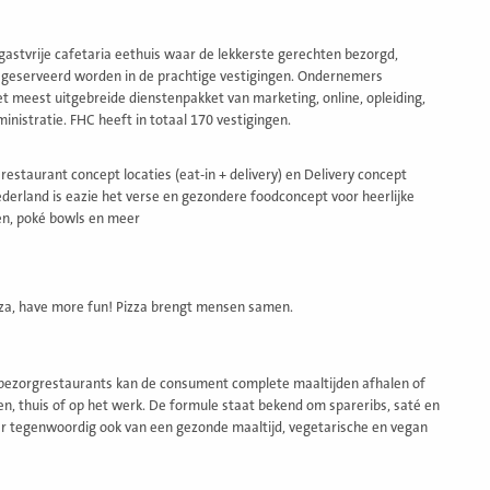
 gastvrije cafetaria eethuis waar de lekkerste gerechten bezorgd,
 geserveerd worden in de prachtige vestigingen. Ondernemers
t meest uitgebreide dienstenpakket van marketing, online, opleiding,
inistratie. FHC heeft in totaal 170 vestigingen.
 restaurant concept locaties (eat-in + delivery) en Delivery concept
ederland is eazie het verse en gezondere foodconcept voor heerlijke
n, poké bowls en meer
zza, have more fun! Pizza brengt mensen samen.
 bezorgrestaurants kan de consument complete maaltijden afhalen of
en, thuis of op het werk. De formule staat bekend om spareribs, saté en
r tegenwoordig ook van een gezonde maaltijd, vegetarische en vegan