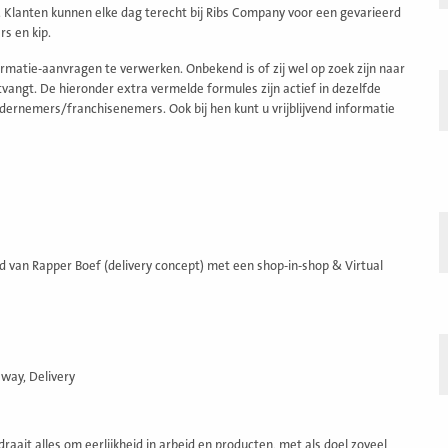
. Klanten kunnen elke dag terecht bij Ribs Company voor een gevarieerd
s en kip.
atie-aanvragen te verwerken. Onbekend is of zij wel op zoek zijn naar
angt. De hieronder extra vermelde formules zijn actief in dezelfde
dernemers/franchisenemers. Ook bij hen kunt u vrijblijvend informatie
d van Rapper Boef (delivery concept) met een shop-in-shop & Virtual
away, Delivery
 draait alles om eerlijkheid in arbeid en producten, met als doel zoveel