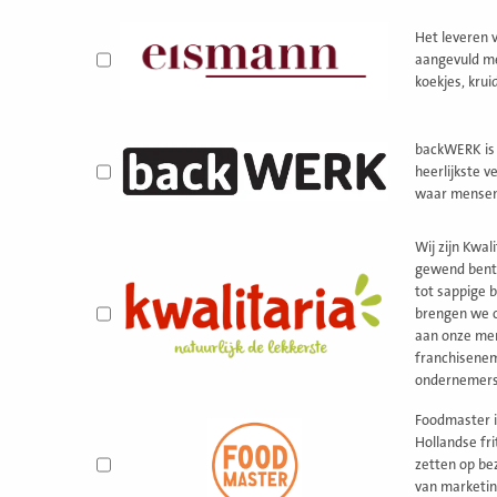
Het leveren 
aangevuld me
koekjes, krui
backWERK is 
heerlijkste verse b
waar mensen (
Wij zijn Kwal
gewend bent.
tot sappige b
brengen we o
aan onze menu
franchisenem
ondernemers
Foodmaster i
Hollandse fri
zetten op be
van marketing