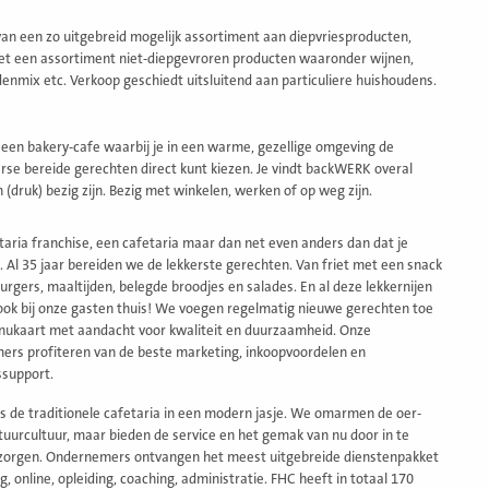
van een zo uitgebreid mogelijk assortiment aan diepvriesproducten,
t een assortiment niet-diepgevroren producten waaronder wijnen,
denmix etc. Verkoop geschiedt uitsluitend aan particuliere huishoudens.
een bakery-cafe waarbij je in een warme, gezellige omgeving de
ereide gerechten direct kunt kiezen. Je vindt backWERK overal
druk) bezig zijn. Bezig met winkelen, werken of op weg zijn.
itaria franchise, een cafetaria maar dan net even anders dan dat je
 Al 35 jaar bereiden we de lekkerste gerechten. Van friet met een snack
urgers, maaltijden, belegde broodjes en salades. En al deze lekkernijen
ok bij onze gasten thuis! We voegen regelmatig nieuwe gerechten toe
kaart met aandacht voor kwaliteit en duurzaamheid. Onze
ers profiteren van de beste marketing, inkoopvoordelen en
support.
s de traditionele cafetaria in een modern jasje. We omarmen de oer-
tuurcultuur, maar bieden de service en het gemak van nu door in te
zorgen. Ondernemers ontvangen het meest uitgebreide dienstenpakket
, online, opleiding, coaching, administratie. FHC heeft in totaal 170