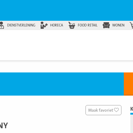
DIENSTVERLENING
HORECA
FOOD RETAIL
WONEN
Maak favoriet
NY