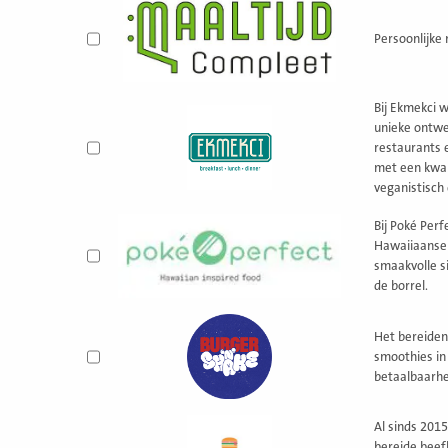
Persoonlijke 
Bij Ekmekci 
unieke ontwer
restaurants 
met een kwal
veganistisch 
Bij Poké Per
Hawaiiaanse 
smaakvolle si
de borrel.
Het bereiden
smoothies in
betaalbaarhe
Al sinds 201
bereide beef