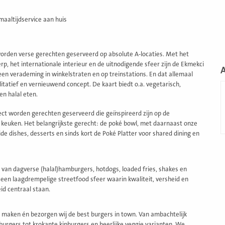
maaltijdservice aan huis
worden verse gerechten geserveerd op absolute A-locaties. Met het
p, het internationale interieur en de uitnodigende sfeer zijn de Ekmekci
een verademing in winkelstraten en op treinstations. En dat allemaal
itatief en vernieuwend concept. De kaart biedt o.a. vegetarisch,
L
en halal eten.
m
fect worden gerechten geserveerd die geïnspireerd zijn op de
keuken. Het belangrijkste gerecht: de poké bowl, met daarnaast onze
de dishes, desserts en sinds kort de Poké Platter voor shared dining en
 van dagverse (halal)hamburgers, hotdogs, loaded fries, shakes en
 een laagdrempelige streetfood sfeer waarin kwaliteit, versheid en
id centraal staan.
5 maken én bezorgen wij de best burgers in town. Van ambachtelijk
burgers tot krokante kipburgers en heerlijke veggie varianten. We