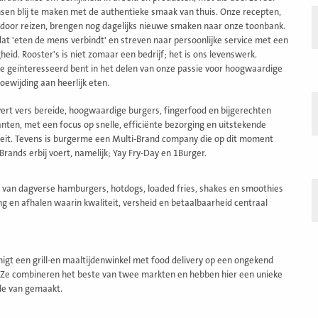
sen blij te maken met de authentieke smaak van thuis. Onze recepten,
 door reizen, brengen nog dagelijks nieuwe smaken naar onze toonbank.
at 'eten de mens verbindt' en streven naar persoonlijke service met een
gheid. Rooster's is niet zomaar een bedrijf; het is ons levenswerk.
je geïnteresseerd bent in het delen van onze passie voor hoogwaardige
toewijding aan heerlijk eten.
ert vers bereide, hoogwaardige burgers, fingerfood en bijgerechten
anten, met een focus op snelle, efficiënte bezorging en uitstekende
teit. Tevens is burgerme een Multi-Brand company die op dit moment
Brands erbij voert, namelijk; Yay Fry-Day en 1Burger.
 van dagverse hamburgers, hotdogs, loaded fries, shakes en smoothies
ng en afhalen waarin kwaliteit, versheid en betaalbaarheid centraal
nigt een grill-en maaltijdenwinkel met food delivery op een ongekend
 Ze combineren het beste van twee markten en hebben hier een unieke
le van gemaakt.