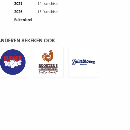
2025
14 franchise
2026
15 franchise
Buitenland
-
ANDEREN BEKEKEN OOK
ees
Lees
Lees
eer
meer
meer