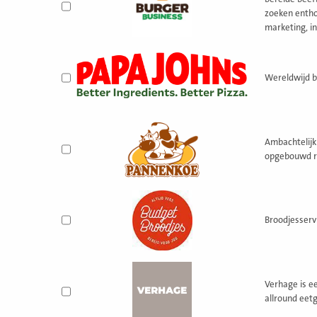
zoeken entho
marketing, in
Wereldwijd be
Ambachtelijk
opgebouwd ro
Broodjesservi
Verhage is e
allround eetg