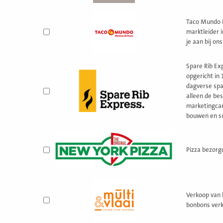
Taco Mundo i
marktleider i
je aan bij on
Spare Rib Ex
opgericht in 
dagverse spar
alleen de be
marketingca
bouwen en s
Pizza bezorgd
Verkoop van 
bonbons verk