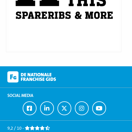
SOCIAL MEDIA
Ga
Ga
Ga
Ga
Ga
naar
naar
naar
naar
naar
Facebook
LinkedIn
Twitter
Instagram
Youtube
9,2 / 10 -