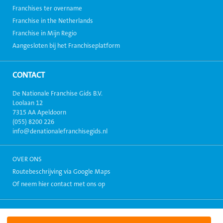
Franchises ter overname
Franchise in the Netherlands
Franchise in Mijn Regio
Aangesloten bij het Franchiseplatform
CONTACT
De Nationale Franchise Gids B.V.
Loolaan 12
7315 AA Apeldoorn
(055) 8200 226
info@denationalefranchisegids.nl
OVER ONS
Routebeschrijving via Google Maps
Of neem hier contact met ons op
Copyright 1999-2026, Alle rechten voorbehouden. - Alle informatie
weergegeven op deze site mag niet zonder toestemming verspreid