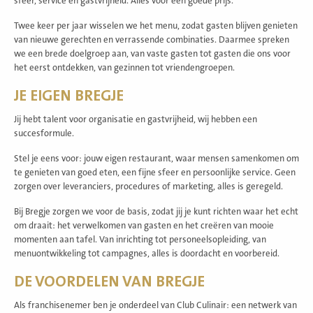
sfeer, service en gastvrijheid. Alles voor een goede prijs.
Twee keer per jaar wisselen we het menu, zodat gasten blijven genieten
van nieuwe gerechten en verrassende combinaties. Daarmee spreken
we een brede doelgroep aan, van vaste gasten tot gasten die ons voor
het eerst ontdekken, van gezinnen tot vriendengroepen.
JE EIGEN BREGJE
Jij hebt talent voor organisatie en gastvrijheid, wij hebben een
succesformule.
Stel je eens voor: jouw eigen restaurant, waar mensen samenkomen om
te genieten van goed eten, een fijne sfeer en persoonlijke service. Geen
zorgen over leveranciers, procedures of marketing, alles is geregeld.
Bij Bregje zorgen we voor de basis, zodat jij je kunt richten waar het echt
om draait: het verwelkomen van gasten en het creëren van mooie
momenten aan tafel. Van inrichting tot personeelsopleiding, van
menuontwikkeling tot campagnes, alles is doordacht en voorbereid.
DE VOORDELEN VAN BREGJE
Als franchisenemer ben je onderdeel van Club Culinair: een netwerk van