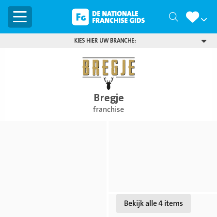
Menu
Zoeken
KIES HIER UW BRANCHE:
Bregje
franchise
Bekijk
Bekijk
foto
foto
Bekijk
Bekijk alle 4 items
foto