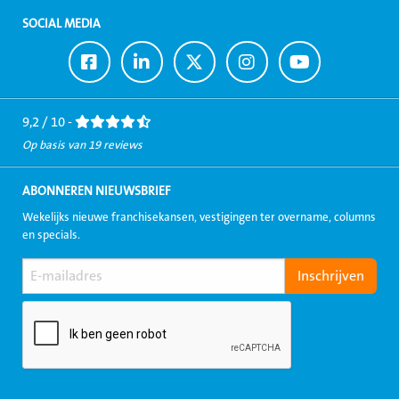
SOCIAL MEDIA
Ga
Ga
Ga
Ga
Ga
naar
naar
naar
naar
naar
Facebook
LinkedIn
Twitter
Instagram
Youtube
9,2 / 10 -
Op basis van 19 reviews
ABONNEREN NIEUWSBRIEF
Wekelijks nieuwe franchisekansen, vestigingen ter overname, columns
en specials.