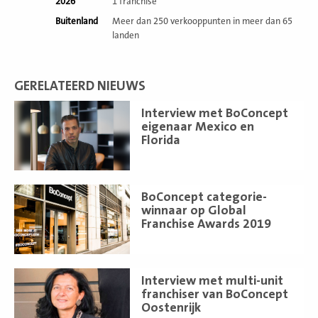
2026
1 franchise
Buitenland
Meer dan 250 verkooppunten in meer dan 65
landen
GERELATEERD NIEUWS
Lees
Interview met BoConcept
meer
eigenaar Mexico en
Florida
Lees
BoConcept categorie-
meer
winnaar op Global
Franchise Awards 2019
Lees
Interview met multi-unit
meer
franchiser van BoConcept
Oostenrijk