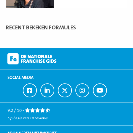
RECENT BEKEKEN FORMULES
SOCIAL MEDIA
Ga
Ga
Ga
Ga
Ga
naar
naar
naar
naar
naar
Facebook
LinkedIn
Twitter
Instagram
Youtube
9,2 / 10 -
Op basis van 19 reviews