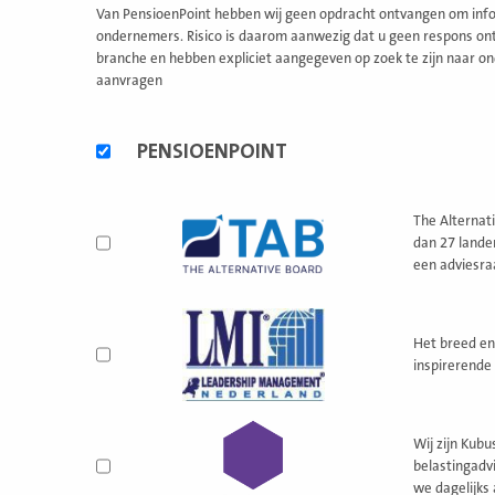
Van PensioenPoint hebben wij geen opdracht ontvangen om infor
ondernemers. Risico is daarom aanwezig dat u geen respons ontv
branche en hebben expliciet aangegeven op zoek te zijn naar on
aanvragen
Alternatieve
PENSIOENPOINT
formules
The Alternati
dan 27 lande
een adviesra
Het breed en
inspirerende 
Wij zijn Kubu
belastingadv
we dagelijks