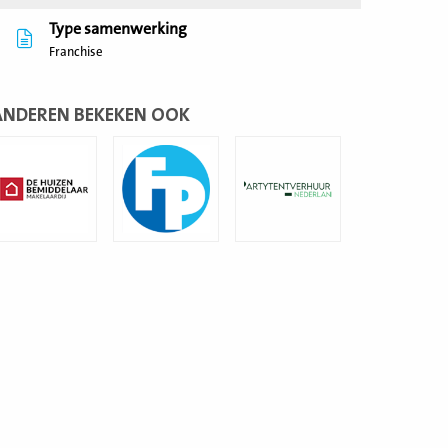
Type samenwerking
Franchise
ANDEREN BEKEKEN OOK
ees
Lees
Lees
eer
meer
meer