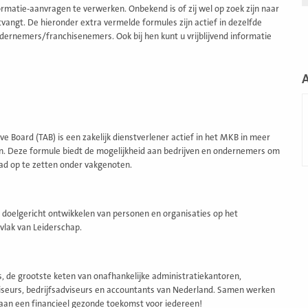
matie-aanvragen te verwerken. Onbekend is of zij wel op zoek zijn naar
angt. De hieronder extra vermelde formules zijn actief in dezelfde
dernemers/franchisenemers. Ook bij hen kunt u vrijblijvend informatie
L
m
ve Board (TAB) is een zakelijk dienstverlener actief in het MKB in meer
n. Deze formule biedt de mogelijkheid aan bedrijven en ondernemers om
ad op te zetten onder vakgenoten.
 doelgericht ontwikkelen van personen en organisaties op het
vlak van Leiderschap.
s, de grootste keten van onafhankelijke administratiekantoren,
iseurs, bedrijfsadviseurs en accountants van Nederland. Samen werken
 aan een financieel gezonde toekomst voor iedereen!