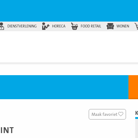
DIENSTVERLENING
HORECA
FOOD RETAIL
WONEN
Maak favoriet
INT