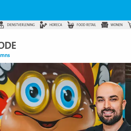
DIENSTVERLENING
HORECA
FOOD RETAIL
WONEN
ODE
lumns