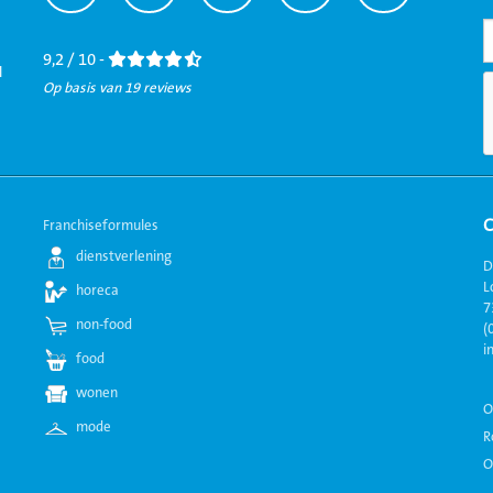
naar
naar
naar
naar
naar
Facebook
LinkedIn
Twitter
Instagram
Youtube
9,2 / 10 -
l
Op basis van 19 reviews
Franchiseformules
dienstverlening
D
L
horeca
7
non-food
(
i
food
wonen
O
mode
R
O