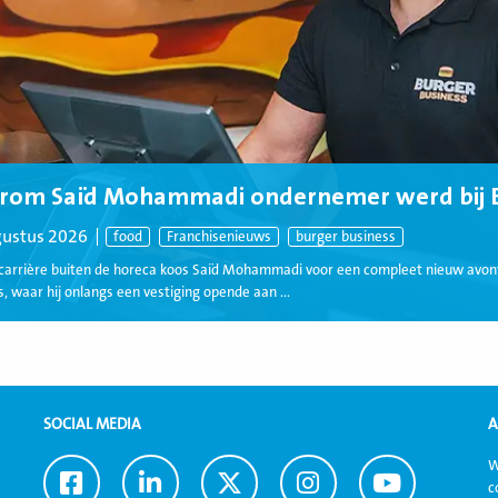
rom Saïd Mohammadi ondernemer werd bij B
gustus 2026
food
Franchisenieuws
burger business
carrière buiten de horeca koos Saïd Mohammadi voor een compleet nieuw avon
, waar hij onlangs een vestiging opende aan ...
SOCIAL MEDIA
A
W
Ga
Ga
Ga
Ga
Ga
c