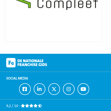
SOCIAL MEDIA
Ga
Ga
Ga
Ga
Ga
naar
naar
naar
naar
naar
Facebook
LinkedIn
Twitter
Instagram
Youtube
9,2 / 10 -