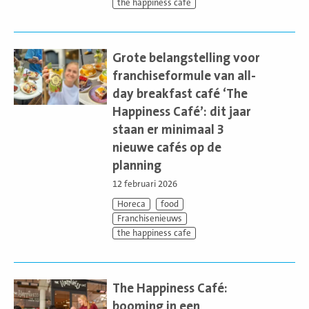
the happiness cafe
Lees
meer
Grote belangstelling voor
franchiseformule van all-
day breakfast café ‘The
Happiness Café’: dit jaar
staan er minimaal 3
nieuwe cafés op de
planning
12 februari 2026
Horeca
food
Franchisenieuws
the happiness cafe
Lees
meer
The Happiness Café:
booming in een