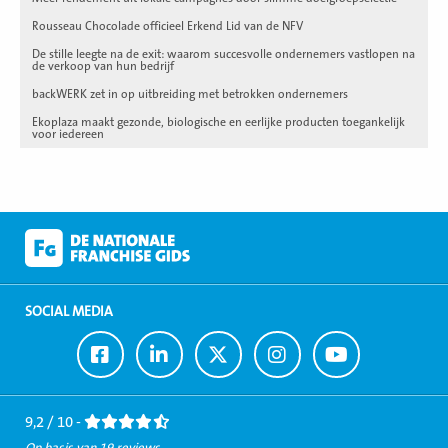
Rousseau Chocolade officieel Erkend Lid van de NFV
De stille leegte na de exit: waarom succesvolle ondernemers vastlopen na
de verkoop van hun bedrijf
backWERK zet in op uitbreiding met betrokken ondernemers
Ekoplaza maakt gezonde, biologische en eerlijke producten toegankelijk
voor iedereen
SOCIAL MEDIA
Ga
Ga
Ga
Ga
Ga
naar
naar
naar
naar
naar
Facebook
LinkedIn
Twitter
Instagram
Youtube
9,2 / 10 -
Op basis van 19 reviews