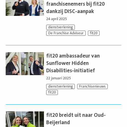
franchisenemers bij fit20
dankzij DISC-aanpak
24 april 2025
dienstverlening
De Franchise Adviseur
fit20
Lees
meer
fit20 ambassadeur van
Sunflower Hidden
Disabilities-initiatief
22 januari 2025
dienstverlening
Franchisenieuws
fit20
Lees
meer
fit20 breidt uit naar Oud-
Beijerland