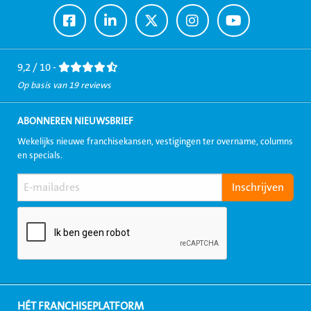
Ga
Ga
Ga
Ga
Ga
naar
naar
naar
naar
naar
Facebook
LinkedIn
Twitter
Instagram
Youtube
9,2 / 10 -
Op basis van 19 reviews
ABONNEREN NIEUWSBRIEF
Wekelijks nieuwe franchisekansen, vestigingen ter overname, columns
en specials.
HÉT FRANCHISEPLATFORM