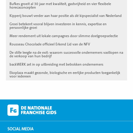
Bufkes groeit al 30 jaar met kwaliteit, gastvrijheid en vier flexibele
horecaconcepten
Kipperij bouwt verder aan haar positie als dé kipspecialist van Nederland
Groei betekent vooral blijven investeren in kennis, expertise en
persoonlijke groei
Meer rendement uit lokale campagnes door slimme doelgroepselectie
Rousseau Chocolade officieel Erkend Lid van de NFV
De stille leegte na de exit: waarom succesvolle ondernemers vastlopen na
de verkoop van hun bedrijf
backWERK zet in op uitbreiding met betrokken ondernemers
Ekoplaza maakt gezonde, biologische en eerlijke producten toegankelijk
voor iedereen
SOCIAL MEDIA