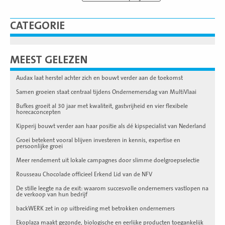
CATEGORIE
MEEST GELEZEN
Audax laat herstel achter zich en bouwt verder aan de toekomst
Samen groeien staat centraal tijdens Ondernemersdag van MultiVlaai
Bufkes groeit al 30 jaar met kwaliteit, gastvrijheid en vier flexibele
horecaconcepten
Kipperij bouwt verder aan haar positie als dé kipspecialist van Nederland
Groei betekent vooral blijven investeren in kennis, expertise en
persoonlijke groei
Meer rendement uit lokale campagnes door slimme doelgroepselectie
Rousseau Chocolade officieel Erkend Lid van de NFV
De stille leegte na de exit: waarom succesvolle ondernemers vastlopen na
de verkoop van hun bedrijf
backWERK zet in op uitbreiding met betrokken ondernemers
Ekoplaza maakt gezonde, biologische en eerlijke producten toegankelijk