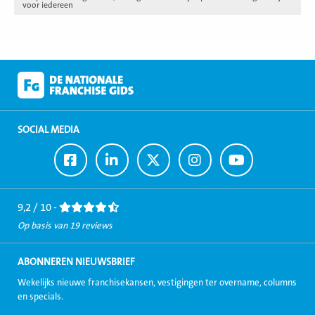
voor iedereen
SOCIAL MEDIA
Ga
Ga
Ga
Ga
Ga
naar
naar
naar
naar
naar
Facebook
LinkedIn
Twitter
Instagram
Youtube
9,2 / 10 -
Op basis van 19 reviews
ABONNEREN NIEUWSBRIEF
Wekelijks nieuwe franchisekansen, vestigingen ter overname, columns
en specials.