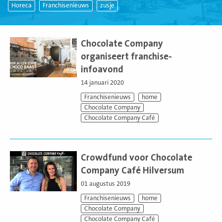
Horeca
Franchisenieuws
zusje
Lees
meer
Chocolate Company
organiseert franchise-
infoavond
14 januari 2020
Franchisenieuws
home
Chocolate Company
Chocolate Company Café
Lees
meer
Crowdfund voor Chocolate
Company Café Hilversum
01 augustus 2019
Franchisenieuws
home
Chocolate Company
Chocolate Company Café