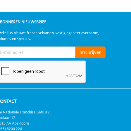
BONNEREN NIEUWSBRIEF
ekelijks nieuwe franchisekansen, vestigingen ter overname,
olumns en specials.
CONTACT
e Nationale Franchise Gids B.V.
oolaan 12
315 AA Apeldoorn
055) 8200 226