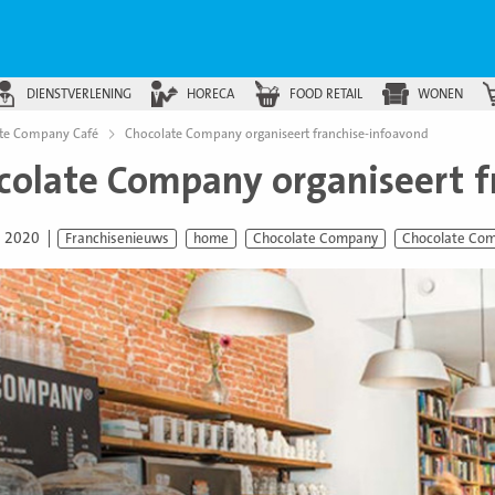
DIENSTVERLENING
HORECA
FOOD RETAIL
WONEN
te Company Café
Chocolate Company organiseert franchise-infoavond
colate Company organiseert f
i 2020
Franchisenieuws
home
Chocolate Company
Chocolate Co