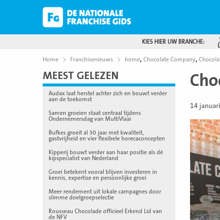
KIES HIER UW BRANCHE:
,
,
Home
Franchisenieuws
home
Chocolate Company
Chocola
MEEST GELEZEN
Cho
Audax laat herstel achter zich en bouwt verder
aan de toekomst
14 januar
Samen groeien staat centraal tijdens
Ondernemersdag van MultiVlaai
Bufkes groeit al 30 jaar met kwaliteit,
gastvrijheid en vier flexibele horecaconcepten
Kipperij bouwt verder aan haar positie als dé
kipspecialist van Nederland
Groei betekent vooral blijven investeren in
kennis, expertise en persoonlijke groei
Meer rendement uit lokale campagnes door
slimme doelgroepselectie
Rousseau Chocolade officieel Erkend Lid van
de NFV