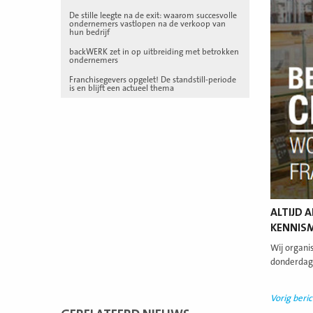
De stille leegte na de exit: waarom succesvolle
ondernemers vastlopen na de verkoop van
hun bedrijf
backWERK zet in op uitbreiding met betrokken
ondernemers
Franchisegevers opgelet! De standstill-periode
is en blijft een actueel thema
ALTIJD 
KENNIS
Wij organi
donderdag 
Vorig beric