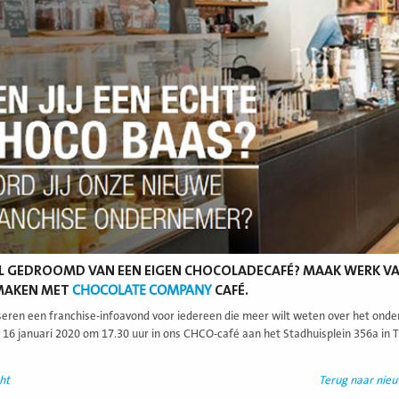
AL GEDROOMD VAN EEN EIGEN CHOCOLADECAFÉ? MAAK WERK VA
MAKEN MET
CHOCOLATE COMPANY
CAFÉ.
seren een franchise-infoavond voor iedereen die meer wilt weten over het on
16 januari 2020 om 17.30 uur in ons CHCO-café aan het Stadhuisplein 356a in Ti
ht
Terug naar nie