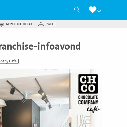
Zoeken
NON-FOOD RETAIL
MODE
ranchise-infoavond
mpany Café