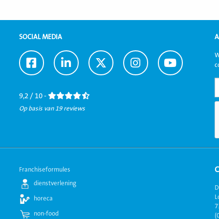
SOCIAL MEDIA
A
W
Ga
Ga
Ga
Ga
Ga
c
naar
naar
naar
naar
naar
Facebook
LinkedIn
Twitter
Instagram
Youtube
9,2 / 10 -
Op basis van 19 reviews
Franchiseformules
dienstverlening
D
L
horeca
7
non-food
(