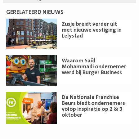
GERELATEERD NIEUWS
Lees
Zusje breidt verder uit
meer
met nieuwe vestiging in
Lelystad
Lees
Waarom Saïd
meer
Mohammadi ondernemer
werd bij Burger Business
Lees
De Nationale Franchise
meer
Beurs biedt ondernemers
volop inspiratie op 2 & 3
oktober