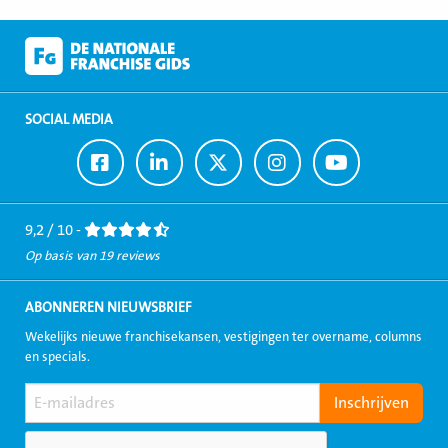
SOCIAL MEDIA
Ga
Ga
Ga
Ga
Ga
naar
naar
naar
naar
naar
Facebook
LinkedIn
Twitter
Instagram
Youtube
9,2 / 10 -
Op basis van 19 reviews
ABONNEREN NIEUWSBRIEF
Wekelijks nieuwe franchisekansen, vestigingen ter overname, columns
en specials.