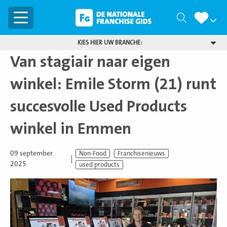
Menu
Zoeken
KIES HIER UW BRANCHE:
Van stagiair naar eigen
winkel: Emile Storm (21) runt
succesvolle Used Products
winkel in Emmen
09 september
Non-Food
Franchisenieuws
2025
used products