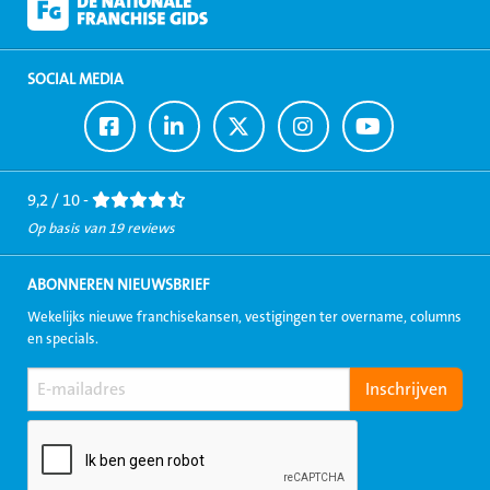
SOCIAL MEDIA
Ga
Ga
Ga
Ga
Ga
naar
naar
naar
naar
naar
Facebook
LinkedIn
Twitter
Instagram
Youtube
9,2 / 10 -
Op basis van 19 reviews
ABONNEREN NIEUWSBRIEF
Wekelijks nieuwe franchisekansen, vestigingen ter overname, columns
en specials.