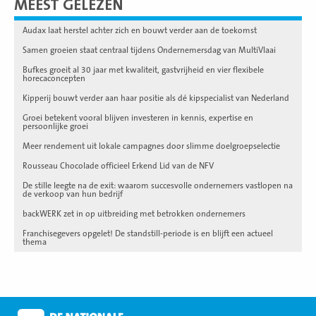
MEEST GELEZEN
Audax laat herstel achter zich en bouwt verder aan de toekomst
Samen groeien staat centraal tijdens Ondernemersdag van MultiVlaai
Bufkes groeit al 30 jaar met kwaliteit, gastvrijheid en vier flexibele
horecaconcepten
Kipperij bouwt verder aan haar positie als dé kipspecialist van Nederland
Groei betekent vooral blijven investeren in kennis, expertise en
persoonlijke groei
Meer rendement uit lokale campagnes door slimme doelgroepselectie
Rousseau Chocolade officieel Erkend Lid van de NFV
De stille leegte na de exit: waarom succesvolle ondernemers vastlopen na
de verkoop van hun bedrijf
backWERK zet in op uitbreiding met betrokken ondernemers
Franchisegevers opgelet! De standstill-periode is en blijft een actueel
thema