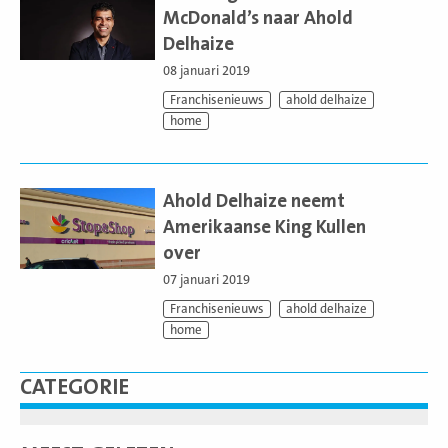
McDonald’s naar Ahold
Delhaize
08 januari 2019
Franchisenieuws
ahold delhaize
home
Lees
meer
Ahold Delhaize neemt
Amerikaanse King Kullen
over
07 januari 2019
Franchisenieuws
ahold delhaize
home
CATEGORIE