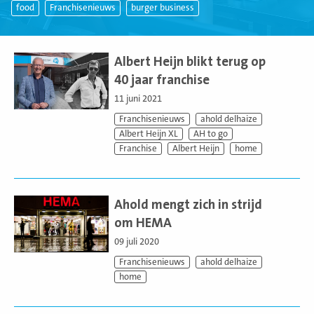
food
Franchisenieuws
burger business
Lees
meer
Albert Heijn blikt terug op
40 jaar franchise
11 juni 2021
Franchisenieuws
ahold delhaize
Albert Heijn XL
AH to go
Franchise
Albert Heijn
home
Lees
meer
Ahold mengt zich in strijd
om HEMA
09 juli 2020
Franchisenieuws
ahold delhaize
home