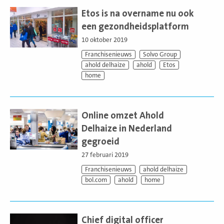
Lees
meer
Etos is na overname nu ook
een gezondheidsplatform
10 oktober 2019
Franchisenieuws
Solvo Group
ahold delhaize
ahold
Etos
home
Lees
meer
Online omzet Ahold
Delhaize in Nederland
gegroeid
27 februari 2019
Franchisenieuws
ahold delhaize
bol.com
ahold
home
Lees
meer
Chief digital officer