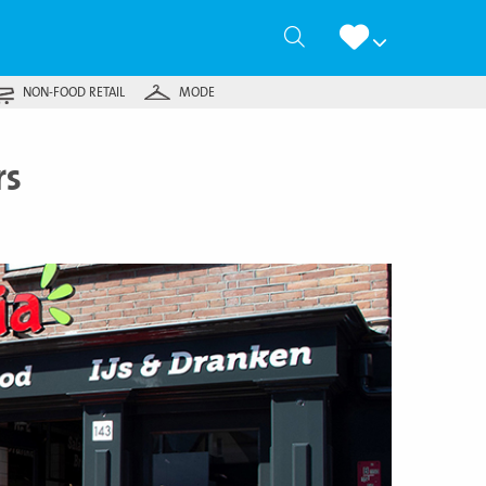
Zoeken
NON-FOOD RETAIL
MODE
rs