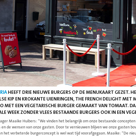
RIA
HEEFT DRIE NIEUWE BURGERS OP DE MENUKAART GEZET. H
SE KIP EN KROKANTE UIENRINGEN, THE FRENCH DELIGHT MET MR
 MET EEN VEGETARISCHE BURGER GEMAAKT VAN TOMAAT. DAA
LE WEEK ZONDER VLEES BESTAANDE BURGERS OOK IN EEN VEG
ger Maaike Huibers: “We vinden het belangrijk om onze bestaande concepten 
 en de wensen van onze gasten. Door te vernieuwen blijven we onze gasten bo
an het verbeterde burgerconcept is wel wat tijd voorafgegaan. Maaike: “De nieu