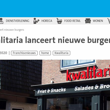
DIENSTVERLENING
HORECA
FOOD RETAIL
WONEN
eert nieuwe burgers
litaria lanceert nieuwe burge
 2020
Franchisenieuws
home
Kwalitaria