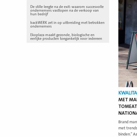
De stille leegte na de exit: waarom succesvolle
ondernemers vastlopen na de verkoop van
hun bedrijf
backWERK zet in op uitbreiding met betrokken
ondernemers
Ekoplaza maakt gezonde, biologische en
eerlijke producten toegankelijk voor iedereen
KWALITA
MET MAL
TOMEATO
NATIONA
Brand mana
met trends
binden.” A