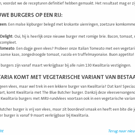
n, voordat we de recepturen definitief hebben gemaakt. Het resultaat mag er zijn,
UWE BURGERS OP EEN RIJ:
een:
Een malse kipburger belegd met krokante uienringen, zoetzure komkommer, ro
Delight
: Oui, hij is heerlijk onze nieuwe burger met romige brie. Bacon, toma
 compleet.
n Tomeato
: Een dagje geen vlees? Probeer onze Italian Tomeato met een vegetar
aanse kaas, zongedroogde tomaat, rucola en truffelmayonaise. Buon appetito!
burgers zijn vanaf maart verkrijgbaar bij alle ruim 130 Kwalitaria vestigingen.
ARIA KOMT MET VEGETARISCHE VARIANT VAN BESTA
geen vlees, maar wel trek in een lekkere burger van Kwalitaria? Dat kan! Specia
rt, komt Kwalitaria met The Blue Butcher burger. Dankzij deze vleesvervangend
Kwalitaria burgers met MRIJ-rundvlees voortaan ook in een vegetarische varian
Butcher burger is vrij van vlees, maar zit boordevol smaak en heeft een bite die
r burger is vanaf 9 maart verkrijgbaar bij Kwalitaria.
ht
Terug naar nie