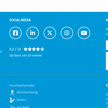
SOCIAL MEDIA
A
W
Ga
Ga
Ga
Ga
Ga
c
naar
naar
naar
naar
naar
Facebook
LinkedIn
Twitter
Instagram
Youtube
9,2 / 10 -
el
Op basis van 19 reviews
Franchiseformules
dienstverlening
D
L
horeca
7
non-food