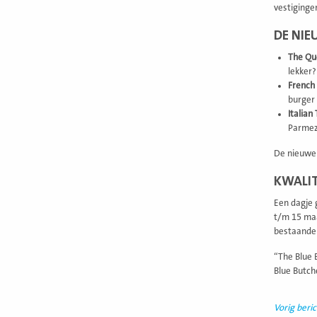
vestiginge
DE NIE
The Qu
lekker?
French 
burger
Italia
Parmez
De nieuwe 
KWALIT
Een dagje 
t/m 15 maa
bestaande 
“The Blue 
Blue Butche
Vorig beric