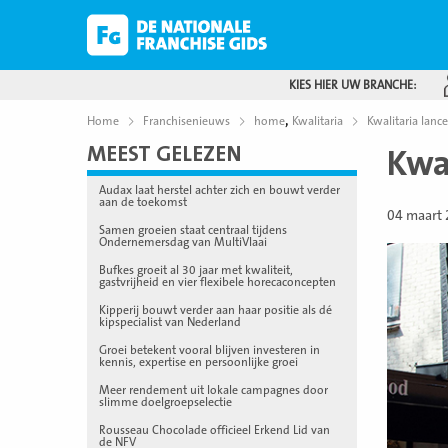
KIES HIER UW BRANCHE:
,
Home
Franchisenieuws
home
Kwalitaria
Kwalitaria lanc
MEEST GELEZEN
Kwa
Audax laat herstel achter zich en bouwt verder
aan de toekomst
04 maart
Samen groeien staat centraal tijdens
Ondernemersdag van MultiVlaai
Bufkes groeit al 30 jaar met kwaliteit,
gastvrijheid en vier flexibele horecaconcepten
Kipperij bouwt verder aan haar positie als dé
kipspecialist van Nederland
Groei betekent vooral blijven investeren in
kennis, expertise en persoonlijke groei
Meer rendement uit lokale campagnes door
slimme doelgroepselectie
Rousseau Chocolade officieel Erkend Lid van
de NFV