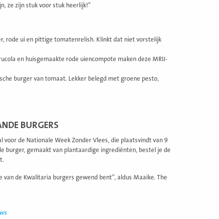
 ze zijn stuk voor stuk heerlijk!”
de ui en pittige tomatenrelish. Klinkt dat niet vorstelijk
at, rucola en huisgemaakte rode uiencompote maken deze MRIJ-
ische burger van tomaat. Lekker belegd met groene pesto,
ANDE BURGERS
al voor de Nationale Week Zonder Vlees, die plaatsvindt van 9
e burger, gemaakt van plantaardige ingrediënten, bestel je de
t.
 je van de Kwalitaria burgers gewend bent”, aldus Maaike. The
uws