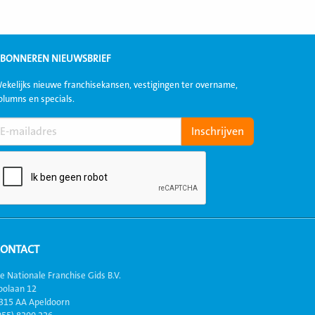
BONNEREN NIEUWSBRIEF
ekelijks nieuwe franchisekansen, vestigingen ter overname,
olumns en specials.
CONTACT
e Nationale Franchise Gids B.V.
oolaan 12
315 AA Apeldoorn