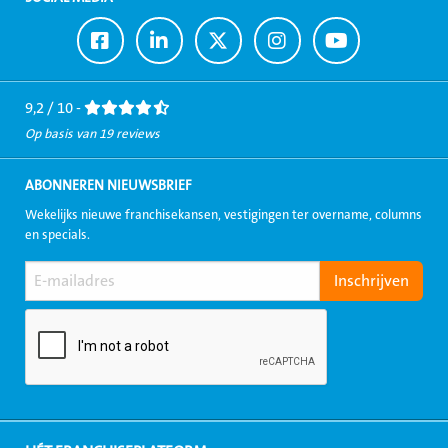
Ga
Ga
Ga
Ga
Ga
naar
naar
naar
naar
naar
Facebook
LinkedIn
Twitter
Instagram
Youtube
9,2 / 10 -
Op basis van 19 reviews
ABONNEREN NIEUWSBRIEF
Wekelijks nieuwe franchisekansen, vestigingen ter overname, columns
en specials.