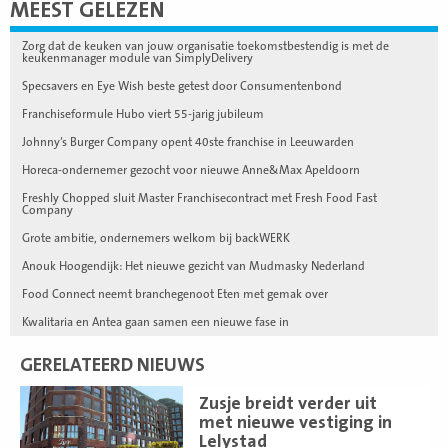
MEEST GELEZEN
Zorg dat de keuken van jouw organisatie toekomstbestendig is met de
keukenmanager module van SimplyDelivery
Specsavers en Eye Wish beste getest door Consumentenbond
Franchiseformule Hubo viert 55-jarig jubileum
Johnny’s Burger Company opent 40ste franchise in Leeuwarden
Horeca-ondernemer gezocht voor nieuwe Anne&Max Apeldoorn
Freshly Chopped sluit Master Franchisecontract met Fresh Food Fast
Company
Grote ambitie, ondernemers welkom bij backWERK
Anouk Hoogendijk: Het nieuwe gezicht van Mudmasky Nederland
Food Connect neemt branchegenoot Eten met gemak over
Kwalitaria en Antea gaan samen een nieuwe fase in
GERELATEERD NIEUWS
Lees
Zusje breidt verder uit
meer
met nieuwe vestiging in
Lelystad