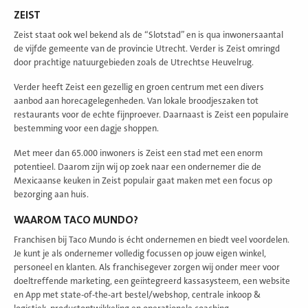
ZEIST
Zeist staat ook wel bekend als de “Slotstad” en is qua inwonersaantal
de vijfde gemeente van de provincie Utrecht. Verder is Zeist omringd
door prachtige natuurgebieden zoals de Utrechtse Heuvelrug.
Verder heeft Zeist een gezellig en groen centrum met een divers
aanbod aan horecagelegenheden. Van lokale broodjeszaken tot
restaurants voor de echte fijnproever. Daarnaast is Zeist een populaire
bestemming voor een dagje shoppen.
Met meer dan 65.000 inwoners is Zeist een stad met een enorm
potentieel. Daarom zijn wij op zoek naar een ondernemer die de
Mexicaanse keuken in Zeist populair gaat maken met een focus op
bezorging aan huis.
WAAROM TACO MUNDO?
Franchisen bij Taco Mundo is écht ondernemen en biedt veel voordelen.
Je kunt je als ondernemer volledig focussen op jouw eigen winkel,
personeel en klanten. Als franchisegever zorgen wij onder meer voor
doeltreffende marketing, een geïntegreerd kassasysteem, een website
en App met state-of-the-art bestel/webshop, centrale inkoop &