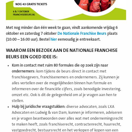
Met nog minder dan één week te gaan, vindt aankomende vrijdag 6
oktober en zaterdag 7 oktober
De Nationale Franchise Beurs
plaats
(10:00 – 16:00 uur). Bestel
hier
eenvoudig je entreekaart.
WAAROM EEN BEZOEK AAN DE NATIONALE FRANCHISE
BEURS EEN GOED IDEE IS:
Kom in contact met ruim 80 formules die op zoek zijn naar
ondernemers:
kom tijdens de beurs direct in contact met
franchisegevers, franchisenemers en ondernemers. Zij kunnen je
alles vertellen over de mogelijkheden binnen hun formule en
informeren over de financiële cijfers, zoals benodigde investering,
omzet etc. Ook is dit de gelegenheid om al je vragen aan hen te
stellen.
Hulp bij juridische vraagstukken:
diverse advocaten, zoals LXA
Advocaten en Ludwig & van Dam, kunnen je informeren, adviseren
en je vragen beantwoorden over alles wat met ondernemingsrecht
te maken heeft, zoals franchiserecht, contractenrecht, huurrecht,
vastgoedrecht, bestuursrecht en het verkopen of kopen van een