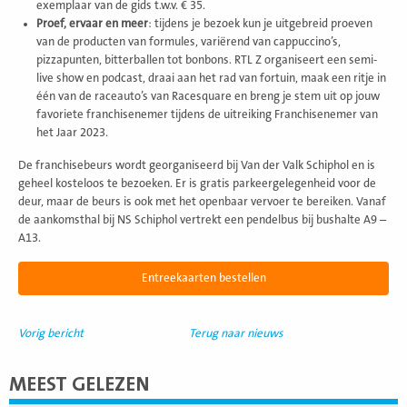
exemplaar van de gids t.w.v. € 35.
Proef, ervaar en meer
: tijdens je bezoek kun je uitgebreid proeven
van de producten van formules, variërend van cappuccino’s,
pizzapunten, bitterballen tot bonbons. RTL Z organiseert een semi-
live show en podcast, draai aan het rad van fortuin, maak een ritje in
één van de raceauto’s van Racesquare en breng je stem uit op jouw
favoriete franchisenemer tijdens de uitreiking Franchisenemer van
het Jaar 2023.
De franchisebeurs wordt georganiseerd bij Van der Valk Schiphol en is
geheel kosteloos te bezoeken. Er is gratis parkeergelegenheid voor de
deur, maar de beurs is ook met het openbaar vervoer te bereiken. Vanaf
de aankomsthal bij NS Schiphol vertrekt een pendelbus bij bushalte A9 –
A13.
Entreekaarten bestellen
Vorig bericht
Terug naar nieuws
MEEST GELEZEN