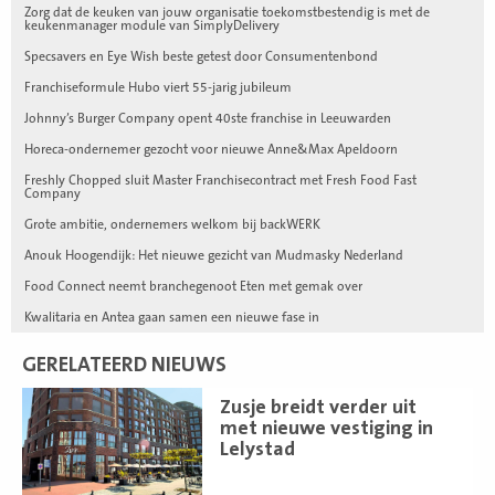
Zorg dat de keuken van jouw organisatie toekomstbestendig is met de
keukenmanager module van SimplyDelivery
Specsavers en Eye Wish beste getest door Consumentenbond
Franchiseformule Hubo viert 55-jarig jubileum
Johnny’s Burger Company opent 40ste franchise in Leeuwarden
Horeca-ondernemer gezocht voor nieuwe Anne&Max Apeldoorn
Freshly Chopped sluit Master Franchisecontract met Fresh Food Fast
Company
Grote ambitie, ondernemers welkom bij backWERK
Anouk Hoogendijk: Het nieuwe gezicht van Mudmasky Nederland
Food Connect neemt branchegenoot Eten met gemak over
Kwalitaria en Antea gaan samen een nieuwe fase in
GERELATEERD NIEUWS
Lees
Zusje breidt verder uit
meer
met nieuwe vestiging in
Lelystad