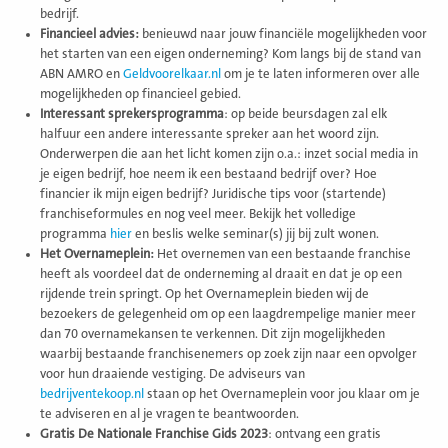
bedrijf.
Financieel advies:
benieuwd naar jouw financiële mogelijkheden voor
het starten van een eigen onderneming? Kom langs bij de stand van
ABN AMRO en
Geldvoorelkaar.nl
om je te laten informeren over alle
mogelijkheden op financieel gebied.
Interessant sprekersprogramma
: op beide beursdagen zal elk
halfuur een andere interessante spreker aan het woord zijn.
Onderwerpen die aan het licht komen zijn o.a.: inzet social media in
je eigen bedrijf, hoe neem ik een bestaand bedrijf over? Hoe
financier ik mijn eigen bedrijf? Juridische tips voor (startende)
franchiseformules en nog veel meer. Bekijk het volledige
programma
hier
en beslis welke seminar(s) jij bij zult wonen.
Het Overnameplein:
Het overnemen van een bestaande franchise
heeft als voordeel dat de onderneming al draait en dat je op een
rijdende trein springt.
Op het Overnameplein bieden wij de
bezoekers de gelegenheid om op een laagdrempelige manier meer
dan 70 overnamekansen te verkennen. Dit zijn mogelijkheden
waarbij bestaande franchisenemers op zoek zijn naar een opvolger
voor hun draaiende vestiging. De adviseurs van
bedrijventekoop.nl
staan op het Overnameplein voor jou klaar om je
te adviseren en al je vragen te beantwoorden.
Gratis De Nationale Franchise Gids 2023
: ontvang een gratis