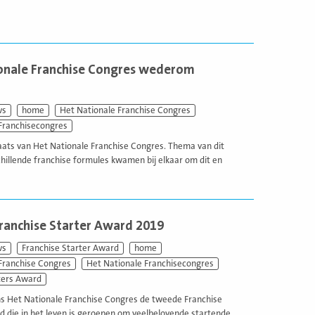
ionale Franchise Congres wederom
ws
home
Het Nationale Franchise Congres
Franchisecongres
laats van Het Nationale Franchise Congres. Thema van dit
chillende franchise formules kwamen bij elkaar om dit en
Franchise Starter Award 2019
ws
Franchise Starter Award
home
Franchise Congres
Het Nationale Franchisecongres
ters Award
ens Het Nationale Franchise Congres de tweede Franchise
d die in het leven is geroepen om veelbelovende startende