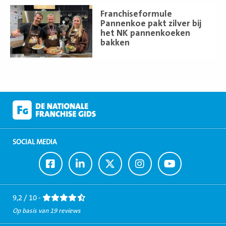
Lees
Franchiseformule
meer
Pannenkoe pakt zilver bij
het NK pannenkoeken
bakken
SOCIAL MEDIA
Ga
Ga
Ga
Ga
Ga
naar
naar
naar
naar
naar
Facebook
LinkedIn
Twitter
Instagram
Youtube
9,2 / 10 -
Op basis van 19 reviews