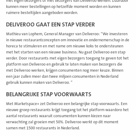
met eigen bezorgers of met bezorgers van Deliveroo werken. Daardoor
kunnen meer bestellingen op hetzelfde moment worden en kunnen
ruimere besteltijden aangeboden worden.
DELIVEROO GAAT EEN STAP VERDER
Mathieu van Lophem, General Manager van Deliveroo: “We investeren
in nieuwe restaurantconcepten om innovatie en ondernemerschap in de
horeca te stimuleren en met name om nieuwe koks te ondersteunen
met het starten van een nieuwe business. Nu gaat Deliveroo een stap
verder. Door restaurants met eigen bezorgers toegang te geven tot het
platform van Deliveroo en gebruik te laten maken van bezorgers die
met Deliveroo werken, krijgen consumenten nog meer keuze. Binnen
een jaar zullen meer dan twee miljoen consumenten in Nederland
gebruik kunnen maken van Deliveroo. ”
BELANGRIJKE STAP VOORWAARTS
Met Marketspace+ zet Deliveroo een belangrijke stap voorwaarts. Een
nieuwe groep restaurants krijgt toegang tot het platform waardoro het
aantal restaurants waaruit consumenten kunnen kiezen naar
verwachting zal groeien met 50%. Deliveroo werkt op dit moment
samen met 1500 restaurants in Nederland.