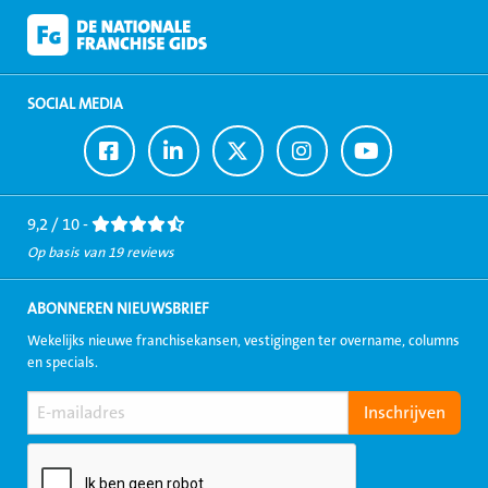
SOCIAL MEDIA
Ga
Ga
Ga
Ga
Ga
naar
naar
naar
naar
naar
Facebook
LinkedIn
Twitter
Instagram
Youtube
9,2 / 10 -
Op basis van 19 reviews
ABONNEREN NIEUWSBRIEF
Wekelijks nieuwe franchisekansen, vestigingen ter overname, columns
en specials.