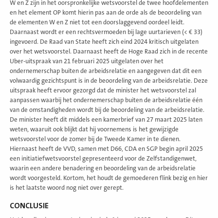
W en Z zijn in het oorspronkelijke wetsvoorstel de twee hoofdelementen
en het element OP komt hierin pas aan de orde als de beoordeling van
de elementen W en Z niet tot een doorslaggevend oordeel leidt.
Daarnaast wordt er een rechtsvermoeden bij lage uurtarieven (< € 33)
ingevoerd. De Raad van State heeft zich eind 2024 kritisch uitgelaten
over het wetsvoorstel. Daarnaast heeft de Hoge Raad zich in de recente
Uber-uitspraak van 21 februari 2025 uitgelaten over het
ondernemerschap buiten de arbeidsrelatie en aangegeven dat dit een
volwaardig gezichtspunt is in de beoordeling van de arbeidsrelatie. Deze
uitspraak heeft ervoor gezorgd dat de minister het wetsvoorstel zal
aanpassen waarbij het ondernemerschap buiten de arbeidsrelatie één
van de omstandigheden wordt bij de beoordeling van de arbeidsrelatie.
De minister heeft dit middels een kamerbrief van 27 maart 2025 laten
weten, waaruit ook blijkt dat hij voornemens is het gewijzigde
wetsvoorstel voor de zomer bij de Tweede Kamer in te dienen.
Hiernaast heeft de VVD, samen met D66, CDA en SGP begin april 2025
een initiatiefwetsvoorstel gepresenteerd voor de Zelfstandigenwet,
waarin een andere benadering en beoordeling van de arbeidsrelatie
wordt voorgesteld. Kortom, het houdt de gemoederen flink bezig en hier
is het laatste woord nog niet over gerept.
CONCLUSIE