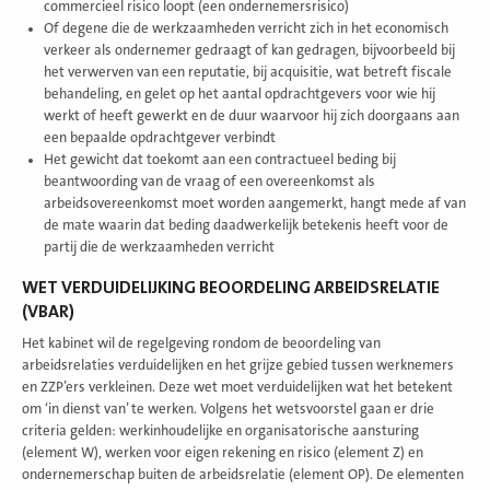
commercieel risico loopt (een ondernemersrisico)
Of degene die de werkzaamheden verricht zich in het economisch
verkeer als ondernemer gedraagt of kan gedragen, bijvoorbeeld bij
het verwerven van een reputatie, bij acquisitie, wat betreft fiscale
behandeling, en gelet op het aantal opdrachtgevers voor wie hij
werkt of heeft gewerkt en de duur waarvoor hij zich doorgaans aan
een bepaalde opdrachtgever verbindt
Het gewicht dat toekomt aan een contractueel beding bij
beantwoording van de vraag of een overeenkomst als
arbeidsovereenkomst moet worden aangemerkt, hangt mede af van
de mate waarin dat beding daadwerkelijk betekenis heeft voor de
partij die de werkzaamheden verricht
WET VERDUIDELIJKING BEOORDELING ARBEIDSRELATIE
(VBAR)
Het kabinet wil de regelgeving rondom de beoordeling van
arbeidsrelaties verduidelijken en het grijze gebied tussen werknemers
en ZZP’ers verkleinen. Deze wet moet verduidelijken wat het betekent
om ‘in dienst van’ te werken. Volgens het wetsvoorstel gaan er drie
criteria gelden: werkinhoudelijke en organisatorische aansturing
(element W), werken voor eigen rekening en risico (element Z) en
ondernemerschap buiten de arbeidsrelatie (element OP). De elementen