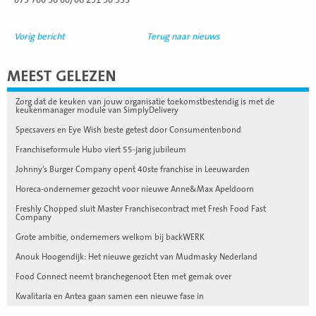
Vorig bericht
Terug naar nieuws
MEEST GELEZEN
Zorg dat de keuken van jouw organisatie toekomstbestendig is met de
keukenmanager module van SimplyDelivery
Specsavers en Eye Wish beste getest door Consumentenbond
Franchiseformule Hubo viert 55-jarig jubileum
Johnny’s Burger Company opent 40ste franchise in Leeuwarden
Horeca-ondernemer gezocht voor nieuwe Anne&Max Apeldoorn
Freshly Chopped sluit Master Franchisecontract met Fresh Food Fast
Company
Grote ambitie, ondernemers welkom bij backWERK
Anouk Hoogendijk: Het nieuwe gezicht van Mudmasky Nederland
Food Connect neemt branchegenoot Eten met gemak over
Kwalitaria en Antea gaan samen een nieuwe fase in