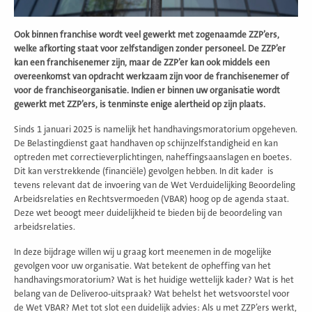
Ook binnen franchise wordt veel gewerkt met zogenaamde ZZP’ers,
welke afkorting staat voor zelfstandigen zonder personeel. De ZZP’er
kan een franchisenemer zijn, maar de ZZP’er kan ook middels een
overeenkomst van opdracht werkzaam zijn voor de franchisenemer of
voor de franchiseorganisatie. Indien er binnen uw organisatie wordt
gewerkt met ZZP’ers, is tenminste enige alertheid op zijn plaats.
Sinds 1 januari 2025 is namelijk het handhavingsmoratorium opgeheven.
De Belastingdienst gaat handhaven op schijnzelfstandigheid en kan
optreden met correctieverplichtingen, naheffingsaanslagen en boetes.
Dit kan verstrekkende (financiële) gevolgen hebben. In dit kader is
tevens relevant dat de invoering van de Wet Verduidelijking Beoordeling
Arbeidsrelaties en Rechtsvermoeden (VBAR) hoog op de agenda staat.
Deze wet beoogt meer duidelijkheid te bieden bij de beoordeling van
arbeidsrelaties.
In deze bijdrage willen wij u graag kort meenemen in de mogelijke
gevolgen voor uw organisatie. Wat betekent de opheffing van het
handhavingsmoratorium? Wat is het huidige wettelijk kader? Wat is het
belang van de Deliveroo-uitspraak? Wat behelst het wetsvoorstel voor
de Wet VBAR? Met tot slot een duidelijk advies: Als u met ZZP’ers werkt,