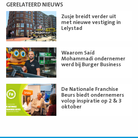
GERELATEERD NIEUWS
Lees
Zusje breidt verder uit
meer
met nieuwe vestiging in
Lelystad
Lees
Waarom Saïd
meer
Mohammadi ondernemer
werd bij Burger Business
Lees
De Nationale Franchise
meer
Beurs biedt ondernemers
volop inspiratie op 2 & 3
oktober