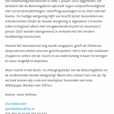
Het handhavingsmoratorium is sinds 1 januari 2025 opgeheven. Dit
betekent dat de Belastingdienst optreedt tegen schijnzelfstandigheid
met correctieverplichtingen, naheffingsaanslagen en na 2025 ook met
boetes. De huidige wetgeving blijft van kracht bij het beoordelen van
arbeidsrelaties totdat de nieuwe wetgeving is ingevoerd. Correcties
zullen in beginsel alleen met terugwerkende kracht tot maximaal 1
januari 2025 worden doorgevoerd, in verband met het eerdere
handhavingsmoratorium.
Hoewel het wetsvoorstel nog wordt aangepast, geeft de Deliveroo-
uitspraak een aantal concrete gezichtspunten. Het is dan ook raadzaam
stappen te zetten om de risico’s in uw onderneming in kaart te brengen
en waar mogelijk te beperken.
Meer inzicht in het beslis- en afwegingskader van de Belastingdienst en
de aankomende nieuwe wetgeving? Neem dan contact met ons op. Op
verzoek kunnen wij u ook een exemplaar toezenden van onze
Whitepaper Werken met ZZP’ers.
Auteur: Joost Hofman
LXA Advocaten
joosthofman@lxa.nl
073 700 36 00/06 251 50 533