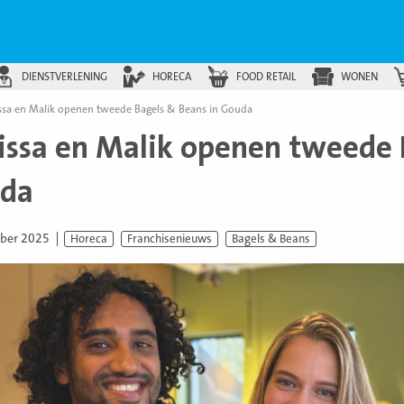
DIENSTVERLENING
HORECA
FOOD RETAIL
WONEN
ssa en Malik openen tweede Bagels & Beans in Gouda
issa en Malik openen tweede 
da
ber 2025
Horeca
Franchisenieuws
Bagels & Beans