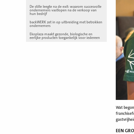
De stille leegte na de exit: waarom succesvolle
ondernemers vastlopen na de verkoop van
hun bedrijf
backWERK zet in op uitbreiding met betrokken
ondernemers
Ekoplaza maakt gezonde, biologische en
eerlijke producten toegankelijk voor iedereen
Wat begon 
franchise
gastvrijhe
EEN GRO