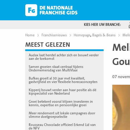
KIES HIER UW BRANCHE:
,
Home
Franchisenieuws
Homepage
Bagels & Beans
Meli
MEEST GELEZEN
Mel
Audax laat herstel achter zich en bouwt verder
Gou
aan de toekomst
Samen groeien staat centraal tijdens
Ondernemersdag van MultiVlaai
07 novem
Bufkes groeit al 30 jaar met kwaliteit,
gastvrijheid en vier flexibele horecaconcepten
Kipperij bouwt verder aan haar positie als dé
kipspecialist van Nederland
Groei betekent vooral blijven investeren in
kennis, expertise en persoonlijke groei
Meer rendement uit lokale campagnes door
slimme doelgroepselectie
Rousseau Chocolade officieel Erkend Lid van
de NFV