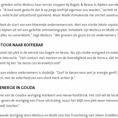
 geleden zette Melissa haar eerste stappen bij Bagels & Beans in Alphen aan d
r. “Ik had nooit gedacht dat ik op jonge leeftijd eigenaar zou worden,” vertelt z
 vond ik dat ontzettend spannend. Maar Malik stimuleerde me om het avontuur 
leek de start van een bloeiende ondernemersreis. Met een sterke lokale reputa
in Alphen uit tot een geliefde ontmoetingsplek. Inmiddels zijn Melissa en Malik 
f alles nu samenkomt,” zegt Melissa. “We groeien als gezin én als ondernemers.
TOOR NAAR KOFFIEBAR
vond zijn plek in de wereld van bagels en beans. Na zijn studie vastgoed en makel
e interactie. “Het contact met mensen en de levendigheid van de horeca, dát maak
emt hij het “de beste carrièreswitch ooit”.
 aan andere ondernemers is duidelijk: “Durf te kiezen voor wat je energie geeft. 
, met de zekerheid van een sterk merk achter je.”
ENERGIE IN GOUDA
e van de Goudse vestiging markeert een nieuw hoofdstuk. Het stel wil de locat
 geven de vestiging een frisse uitstraling, maar het blijft een plek waar mensen 
wilt lunchen.”
ede vestiging laten Melissa en Malik zien hoe franchising niet alleen stabiliteit