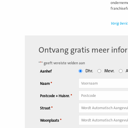
ondernemen
franchisef
Vorig beric
Ontvang gratis meer info
"
*
" geeft vereiste velden aan
Dhr.
Mevr.
A
Aanhef
Naam
*
Tussenvoegsel
Postcode + Huisnr.
*
Huisnummer
*
Straat
*
Woonplaats
*