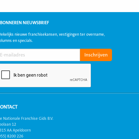
BONNEREN NIEUWSBRIEF
ekelijks nieuwe franchisekansen, vestigingen ter overname,
olumns en specials.
CONTACT
e Nationale Franchise Gids B.V.
oolaan 12
315 AA Apeldoorn
055) 8200 226