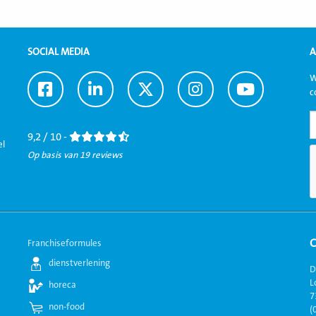
SOCIAL MEDIA
A
W
Ga
Ga
Ga
Ga
Ga
c
naar
naar
naar
naar
naar
Facebook
LinkedIn
Twitter
Instagram
Youtube
9,2 / 10 -
el
Op basis van 19 reviews
Franchiseformules
dienstverlening
D
L
horeca
7
non-food
(