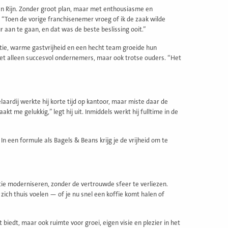
en Rijn. Zonder groot plan, maar met enthousiasme en
e. “Toen de vorige franchisenemer vroeg of ik de zaak wilde
aan te gaan, en dat was de beste beslissing ooit.”
tie, warme gastvrijheid en een hecht team groeide hun
niet alleen succesvol ondernemers, maar ook trotse ouders. “Het
”
aardij werkte hij korte tijd op kantoor, maar miste daar de
t me gelukkig,” legt hij uit. Inmiddels werkt hij fulltime in de
In een formule als Bagels & Beans krijg je de vrijheid om te
ie moderniseren, zonder de vertrouwde sfeer te verliezen.
zich thuis voelen — of je nu snel een koffie komt halen of
 biedt, maar ook ruimte voor groei, eigen visie en plezier in het