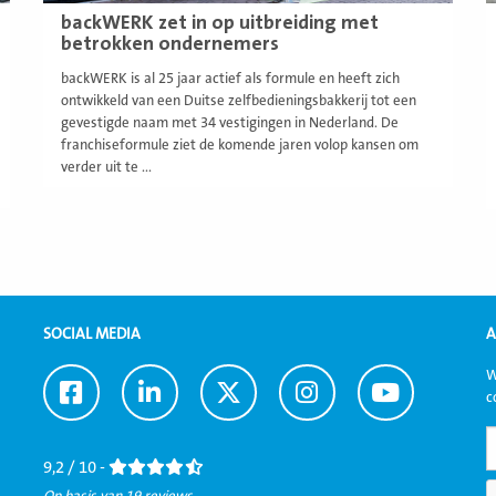
backWERK zet in op uitbreiding met
betrokken ondernemers
backWERK is al 25 jaar actief als formule en heeft zich
ontwikkeld van een Duitse zelfbedieningsbakkerij tot een
gevestigde naam met 34 vestigingen in Nederland. De
franchiseformule ziet de komende jaren volop kansen om
verder uit te ...
SOCIAL MEDIA
A
W
Ga
Ga
Ga
Ga
Ga
c
naar
naar
naar
naar
naar
Facebook
LinkedIn
Twitter
Instagram
Youtube
9,2 / 10 -