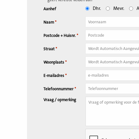
"
*
" geeft vereiste velden aan
Dhr.
Mevr.
A
Aanhef
Naam
*
Tussenvoegsel
Postcode + Huisnr.
*
Huisnummer
*
Straat
*
Woonplaats
*
E-mailadres
*
Telefoonnummer
*
Vraag / opmerking