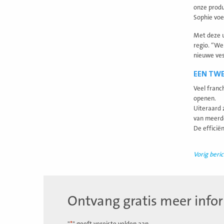
onze produ
Sophie voe
Met deze u
regio. “We
nieuwe vest
EEN TWEE
Veel franc
openen.
Uiteraard 
van meerder
De efficië
Vorig beric
Ontvang gratis meer info