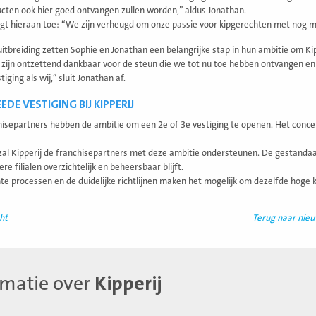
cten ook hier goed ontvangen zullen worden,” aldus Jonathan.
gt hieraan toe: “We zijn verheugd om onze passie voor kipgerechten met nog 
itbreiding zetten Sophie en Jonathan een belangrijke stap in hun ambitie om Kip
 zijn ontzettend dankbaar voor de steun die we tot nu toe hebben ontvangen en 
iging als wij,” sluit Jonathan af.
DE VESTIGING BIJ KIPPERIJ
hisepartners hebben de ambitie om een 2e of 3e vestiging te openen. Het concept 
zal Kipperij de franchisepartners met deze ambitie ondersteunen. De gestandaa
e filialen overzichtelijk en beheersbaar blijft.
nte processen en de duidelijke richtlijnen maken het mogelijk om dezelfde hoge k
ht
Terug naar nie
rmatie over
Kipperij