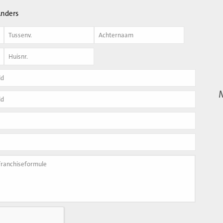
nders
Achternaam
*