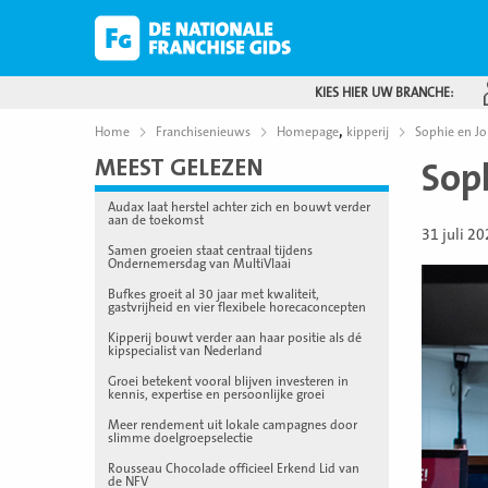
KIES HIER UW BRANCHE:
,
Home
Franchisenieuws
Homepage
kipperij
Sophie en Jo
MEEST GELEZEN
Soph
Audax laat herstel achter zich en bouwt verder
aan de toekomst
31 juli 2
Samen groeien staat centraal tijdens
Ondernemersdag van MultiVlaai
Bufkes groeit al 30 jaar met kwaliteit,
gastvrijheid en vier flexibele horecaconcepten
Kipperij bouwt verder aan haar positie als dé
kipspecialist van Nederland
Groei betekent vooral blijven investeren in
kennis, expertise en persoonlijke groei
Meer rendement uit lokale campagnes door
slimme doelgroepselectie
Rousseau Chocolade officieel Erkend Lid van
de NFV