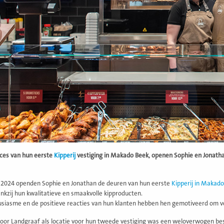
ces van hun eerste
Kipperij
vestiging in Makado Beek, openen Sophie en Jonathan
i 2024 openden Sophie en Jonathan de deuren van hun eerste
Kipperij in Makad
kzij hun kwalitatieve en smaakvolle kipproducten.
siasme en de positieve reacties van hun klanten hebben hen gemotiveerd om ver
oor Landgraaf als locatie voor hun tweede vestiging was een weloverwogen besl