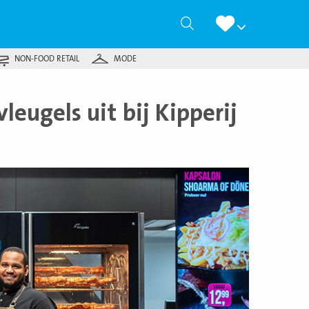
Zoeken
NON-FOOD RETAIL
MODE
eugels uit bij Kipperij