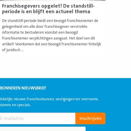
Franchisegevers opgelet! De standstill-
periode is en blijft een actueel thema
De standstill-periode biedt een beoogd franchisenemer de
gelegenheid om alle door franchisegever verstrekte
informatie te bestuderen voordat een beoogd
franchisenemer verplichtingen aangaat. Het doel van dit
artikel? Voorkomen dat een beoogd franchisenemer feitelijk
of juridisch ...
BONNEREN NIEUWSBRIEF
ekelijks nieuwe franchisekansen, vestigingen ter overname,
olumns en specials.