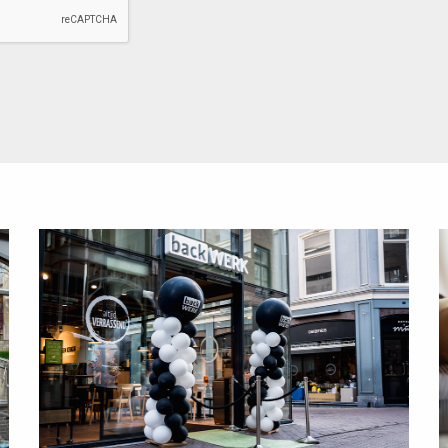
Lees
L
meer
m