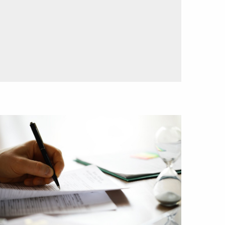
ees
eer