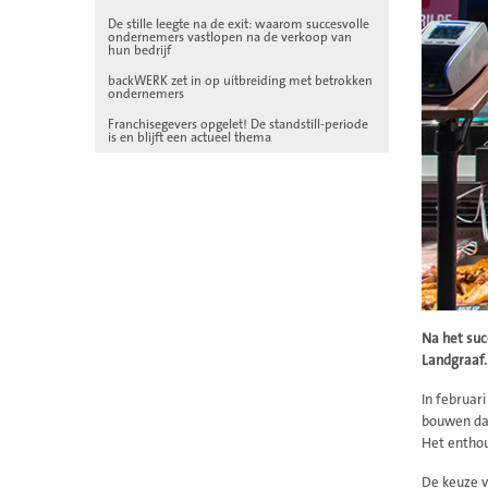
De stille leegte na de exit: waarom succesvolle
ondernemers vastlopen na de verkoop van
hun bedrijf
backWERK zet in op uitbreiding met betrokken
ondernemers
Franchisegevers opgelet! De standstill-periode
is en blijft een actueel thema
Na het suc
Landgraaf.
In februar
bouwen dan
Het enthou
De keuze v