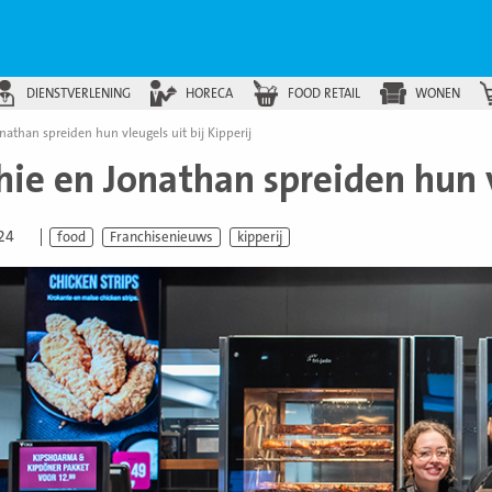
DIENSTVERLENING
HORECA
FOOD RETAIL
WONEN
nathan spreiden hun vleugels uit bij Kipperij
ie en Jonathan spreiden hun vl
024
food
Franchisenieuws
kipperij