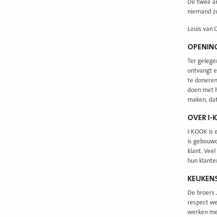
De twee am
niemand zo
Louis van 
OPENIN
Ter gelege
ontvangt e
te doneren
doen met he
maken, dat 
OVER I-
I-KOOK is e
is gebouwd
klant. Vee
hun klante
KEUKEN
De broers 
respect we
werken mee