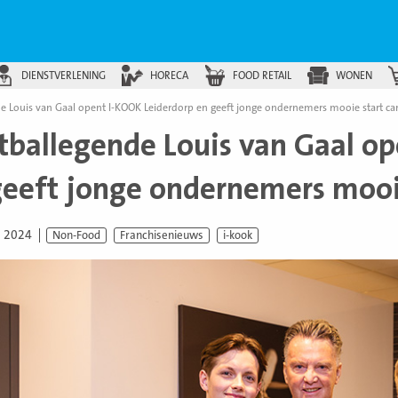
DIENSTVERLENING
HORECA
FOOD RETAIL
WONEN
e Louis van Gaal opent I-KOOK Leiderdorp en geeft jonge ondernemers mooie start car
tballegende Louis van Gaal o
geeft jonge ondernemers mooie
i 2024
Non-Food
Franchisenieuws
i-kook