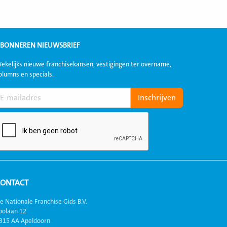
BONNEREN NIEUWSBRIEF
ekelijks nieuwe franchisekansen, vestigingen ter overname,
olumns en specials.
CONTACT
e Nationale Franchise Gids B.V.
oolaan 12
315 AA Apeldoorn