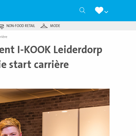
Zoeken
NON-FOOD RETAIL
MODE
rière
pent I-KOOK Leiderdorp
 start carrière