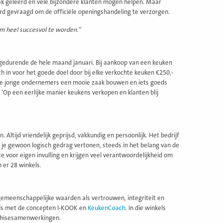
ak geleerd en vele bijzondere klanten mogen helpen. Maar
rd gevraagd om de officiële openingshandeling te verzorgen.
 om heel succesvol te worden.”
gedurende de hele maand januari. Bij aankoop van een keuken
ch in voor het goede doel door bij elke verkochte keuken €250,-
 de jonge ondernemers een mooie zaak bouwen en iets goeds
: ‘Op een eerlijke manier keukens verkopen en klanten blij
Altijd vriendelijk geprijsd, vakkundig en persoonlijk. Het bedrijf
 je gewoon logisch gedrag vertonen, steeds in het belang van de
e voor eigen invulling en krijgen veel verantwoordelijkheid om
 er 28 winkels.
emeenschappelijke waarden als vertrouwen, integriteit en
els met de concepten I-KOOK en
KeukenCoach
. In die winkels
nchisesamenwerkingen.