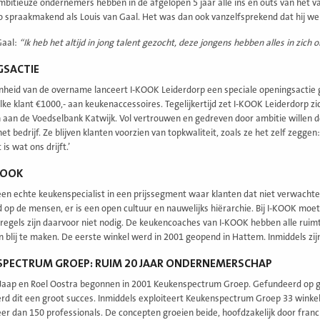
bitieuze ondernemers hebben in de afgelopen 5 jaar alle ins en outs van het v
 spraakmakend als Louis van Gaal. Het was dan ook vanzelfsprekend dat hij we
Gaal:
“Ik heb het altijd in jong talent gezocht, deze jongens hebben alles in zich
GSACTIE
nheid van de overname lanceert I-KOOK Leiderdorp een speciale openingsactie 
lke klant €1000,- aan keukenaccessoires. Tegelijkertijd zet I-KOOK Leiderdorp zi
 aan de Voedselbank Katwijk. Vol vertrouwen en gedreven door ambitie willen
t bedrijf. Ze blijven klanten voorzien van topkwaliteit, zoals ze het zelf zeggen
is wat ons drijft.’
KOOK
en echte keukenspecialist in een prijssegment waar klanten dat niet verwachten. 
 op de mensen, er is een open cultuur en nauwelijks hiërarchie. Bij I-KOOK moet
l regels zijn daarvoor niet nodig. De keukencoaches van I-KOOK hebben alle ruimt
n blij te maken. De eerste winkel werd in 2001 geopend in Hattem. Inmiddels zijn
SPECTRUM GROEP: RUIM 20 JAAR ONDERNEMERSCHAP
Jaap en Roel Oostra begonnen in 2001 Keukenspectrum Groep. Gefundeerd op g
rd dit een groot succes. Inmiddels exploiteert Keukenspectrum Groep 33 wink
r dan 150 professionals. De concepten groeien beide, hoofdzakelijk door fra