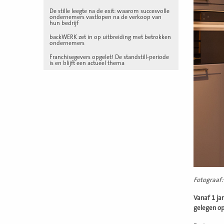
De stille leegte na de exit: waarom succesvolle
ondernemers vastlopen na de verkoop van
hun bedrijf
backWERK zet in op uitbreiding met betrokken
ondernemers
Franchisegevers opgelet! De standstill-periode
is en blijft een actueel thema
Fotograaf:
Vanaf 1 ja
gelegen op