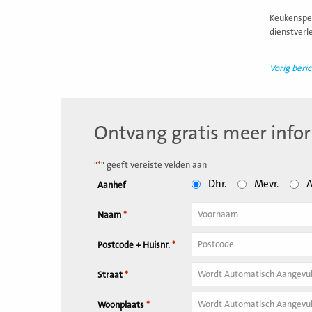
Keukenspec
dienstverl
Vorig beric
Ontvang gratis meer info
"
*
" geeft vereiste velden aan
Dhr.
Mevr.
A
Aanhef
Naam
*
Tussenvoegsel
Postcode + Huisnr.
*
Huisnummer
*
Straat
*
Woonplaats
*