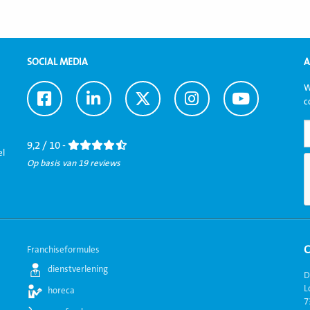
SOCIAL MEDIA
A
W
Ga
Ga
Ga
Ga
Ga
c
naar
naar
naar
naar
naar
Facebook
LinkedIn
Twitter
Instagram
Youtube
9,2 / 10 -
el
Op basis van 19 reviews
Franchiseformules
dienstverlening
D
L
horeca
7