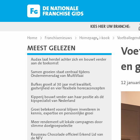
KIES HIER UW BRANCHE:
,
Home
Franchisenieuws
Homepage
i-kook
Voetballegend
MEEST GELEZEN
Voe
Audax laat herstel achter zich en bouwt verder
en 
aan de toekomst
Samen groeien staat centraal tijdens
Ondernemersdag van MultiVlaai
12 januar
Bufkes groeit al 30 jaar met kwaliteit,
gastvrijheid en vier flexibele horecaconcepten
Kipperij bouwt verder aan haar positie als dé
kipspecialist van Nederland
Groei betekent vooral blijven investeren in
kennis, expertise en persoonlijke groei
Meer rendement uit lokale campagnes door
slimme doelgroepselectie
Rousseau Chocolade officieel Erkend Lid van
de NFV