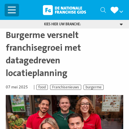
Menu
Zoeken
KIES HIER UW BRANCHE:
Burgerme versnelt
franchisegroei met
datagedreven
locatieplanning
07 mei 2025
food
Franchisenieuws
burgerme