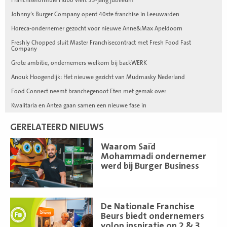
Johnny’s Burger Company opent 40ste franchise in Leeuwarden
Horeca-ondernemer gezocht voor nieuwe Anne&Max Apeldoorn
Freshly Chopped sluit Master Franchisecontract met Fresh Food Fast
Company
Grote ambitie, ondernemers welkom bij backWERK
Anouk Hoogendijk: Het nieuwe gezicht van Mudmasky Nederland
Food Connect neemt branchegenoot Eten met gemak over
Kwalitaria en Antea gaan samen een nieuwe fase in
GERELATEERD NIEUWS
Lees
Waarom Saïd
meer
Mohammadi ondernemer
werd bij Burger Business
Lees
De Nationale Franchise
meer
Beurs biedt ondernemers
volop inspiratie op 2 & 3