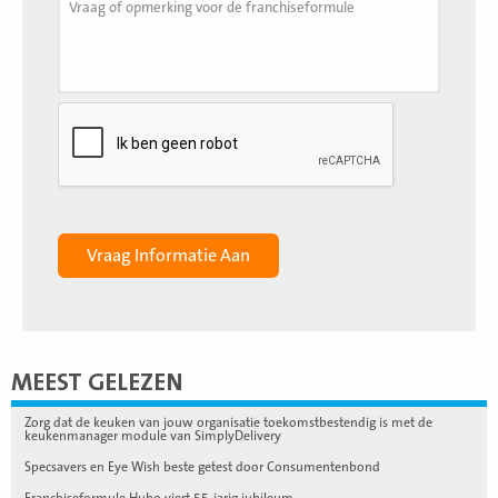
MEEST GELEZEN
Zorg dat de keuken van jouw organisatie toekomstbestendig is met de
keukenmanager module van SimplyDelivery
Specsavers en Eye Wish beste getest door Consumentenbond
Franchiseformule Hubo viert 55-jarig jubileum