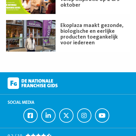
oktober
Lees
Ekoplaza maakt gezonde,
meer
biologische en eerlijke
producten toegankelijk
voor iedereen
SOCIAL MEDIA
Ga
Ga
Ga
Ga
Ga
naar
naar
naar
naar
naar
Facebook
LinkedIn
Twitter
Instagram
Youtube