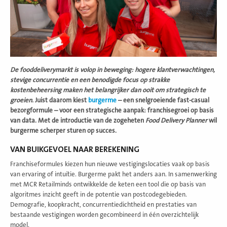
De fooddeliverymarkt is volop in beweging: hogere klantverwachtingen,
stevige concurrentie en een
benodigde focus op strakke
kostenbeheersing
maken het belangrijker dan ooit om strategisch te
groeien.
Juist daarom kiest
burgerme
– een snelgroeiende fast-casual
bezorgformule – voor een strategische aanpak: franchisegroei op basis
van data. Met de introductie van de zogeheten
Food Delivery Planner
wil
burgerme scherper sturen op succes.
VAN BUIKGEVOEL NAAR BEREKENING
Franchiseformules kiezen hun nieuwe vestigingslocaties vaak op basis
van ervaring of intuïtie. Burgerme pakt het anders aan. In samenwerking
met MCR Retailminds ontwikkelde de keten een tool die op basis van
algoritmes inzicht geeft in de potentie van postcodegebieden.
Demografie, koopkracht, concurrentiedichtheid en prestaties van
bestaande vestigingen worden gecombineerd in één overzichtelijk
model.