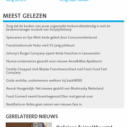
MEEST GELEZEN
Zorg dat de keuken van jouw organisatie toekomstbestendig is met de
keukenmanager module van SimplyDelivery
Specsavers en Eye Wish beste getest door Consumentenbond
Franchiseformule Hubo viert 55-jarig jubileum
Johnny’s Burger Company opent 40ste franchise in Leeuwarden
Horeca-ondernemer gezocht voor nieuwe Anne&Max Apeldoorn
Freshly Chopped sluit Master Franchisecontract met Fresh Food Fast
Company
Grote ambitie, ondernemers welkom bij backWERK
Anouk Hoogendijk: Het nieuwe gezicht van Mudmasky Nederland
Food Connect neemt branchegenoot Eten met gemak over
Kwalitaria en Antea gaan samen een nieuwe fase in
GERELATEERD NIEUWS
Lees