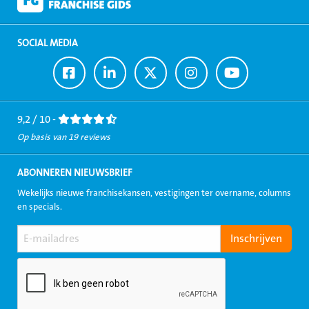
SOCIAL MEDIA
Ga
Ga
Ga
Ga
Ga
naar
naar
naar
naar
naar
Facebook
LinkedIn
Twitter
Instagram
Youtube
9,2 / 10 -
Op basis van 19 reviews
ABONNEREN NIEUWSBRIEF
Wekelijks nieuwe franchisekansen, vestigingen ter overname, columns
en specials.