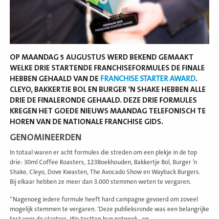
OP MAANDAG 5 AUGUSTUS WERD BEKEND GEMAAKT
WELKE DRIE STARTENDE FRANCHISEFORMULES DE FINALE
HEBBEN GEHAALD VAN DE
FRANCHISE STARTER AWARD
.
CLEYO, BAKKERTJE BOL EN BURGER ‘N SHAKE HEBBEN ALLE
DRIE DE FINALERONDE GEHAALD. DEZE DRIE FORMULES
KREGEN HET GOEDE NIEUWS MAANDAG TELEFONISCH TE
HOREN VAN DE NATIONALE FRANCHISE GIDS.
GENOMINEERDEN
In totaal waren er acht formules die streden om een plekje in de top
drie: 30ml Coffee Roasters, 123Boekhouden, Bakkertje Bol, Burger ’n
Shake, Cleyo, Dove Kwasten, The Avocado Show en Wayback Burgers.
Bij elkaar hebben ze meer dan 3.000 stemmen weten te vergaren.
“Nagenoeg iedere formule heeft hard campagne gevoerd om zoveel
mogelijk stemmen te vergaren. ‘Deze publieksronde was een belangrijke
test voor de starters. We testten hun netwerk-, en