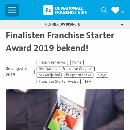
Menu
Zoeken
KIES HIER UW BRANCHE:
Finalisten Franchise Starter
Award 2019 bekend!
Franchisenieuws
home
06 augustus
Het Nationale Franchise Congres
2019
bakkertje bol
burger 'n shake
cleyo
Franchise Starter Award
FSA