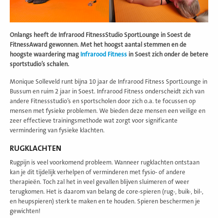
Onlangs heeft de Infrarood FitnessStudio SportLounge in Soest de
FitnessAward gewonnen. Met het hoogst aantal stemmen en de
hoogste waardering mag
Infrarood Fitness
in Soest zich onder de betere
sportstudio’s schalen.
Monique Solleveld runt bijna 10 jaar de Infrarood Fitness SportLounge in
Bussum en ruim 2 jaar in Soest. Infrarood Fitness onderscheidt zich van
andere Fitnessstudio’s en sportscholen door zich o.a. te focussen op
mensen met fysieke problemen. We bieden deze mensen een veilige en
zeer effectieve trainingsmethode wat zorgt voor significante
vermindering van fysieke klachten.
RUGKLACHTEN
Rugpijn is veel voorkomend probleem. Wanneer rugklachten ontstaan
kan je dit tijdelijk verhelpen of verminderen met fysio- of andere
therapieën. Toch zal het in veel gevallen blijven sluimeren of weer
terugkomen. Het is daarom van belang de core-spieren (rug-, buik-, bil-,
en heupspieren) sterk te maken en te houden. Spieren beschermen je
gewichten!