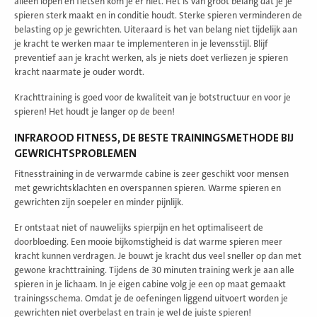
alleen lopen en fietsen kom je er niet. Het is van groot belang dat je je
spieren sterk maakt en in conditie houdt. Sterke spieren verminderen de
belasting op je gewrichten. Uiteraard is het van belang niet tijdelijk aan
je kracht te werken maar te implementeren in je levensstijl. Blijf
preventief aan je kracht werken, als je niets doet verliezen je spieren
kracht naarmate je ouder wordt.
Krachttraining is goed voor de kwaliteit van je botstructuur en voor je
spieren! Het houdt je langer op de been!
INFRAROOD FITNESS, DE BESTE TRAININGSMETHODE BIJ
GEWRICHTSPROBLEMEN
Fitnesstraining in de verwarmde cabine is zeer geschikt voor mensen
met gewrichtsklachten en overspannen spieren. Warme spieren en
gewrichten zijn soepeler en minder pijnlijk.
Er ontstaat niet of nauwelijks spierpijn en het optimaliseert de
doorbloeding. Een mooie bijkomstigheid is dat warme spieren meer
kracht kunnen verdragen. Je bouwt je kracht dus veel sneller op dan met
gewone krachttraining. Tijdens de 30 minuten training werk je aan alle
spieren in je lichaam. In je eigen cabine volg je een op maat gemaakt
trainingsschema. Omdat je de oefeningen liggend uitvoert worden je
gewrichten niet overbelast en train je wel de juiste spieren!