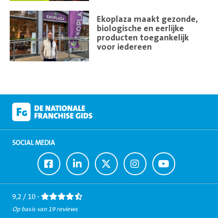
Lees
Ekoplaza maakt gezonde,
meer
biologische en eerlijke
producten toegankelijk
voor iedereen
SOCIAL MEDIA
Ga
Ga
Ga
Ga
Ga
naar
naar
naar
naar
naar
Facebook
LinkedIn
Twitter
Instagram
Youtube
9,2 / 10 -
Op basis van 19 reviews