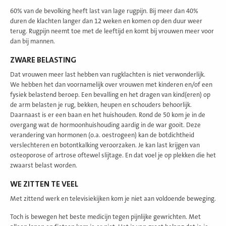
60% van de bevolking heeft last van lage rugpijn. Bij meer dan 40%
duren de klachten langer dan 12 weken en komen op den duur weer
terug. Rugpijn neemt toe met de leeftijd en komt bij vrouwen meer voor
dan bij mannen.
ZWARE BELASTING
Dat vrouwen meer last hebben van rugklachten is niet verwonderlijk.
We hebben het dan voornamelijk over vrouwen met kinderen en/of een
fysiek belastend beroep. Een bevalling en het dragen van kind(eren) op
de arm belasten je rug, bekken, heupen en schouders behoorlijk.
Daarnaast is er een baan en het huishouden. Rond de 50 kom je in de
overgang wat de hormoonhuishouding aardig in de war gooit. Deze
verandering van hormonen (o.a. oestrogeen) kan de botdichtheid
verslechteren en botontkalking veroorzaken. Je kan last krijgen van
osteoporose of artrose oftewel slijtage. En dat voel je op plekken die het
zwaarst belast worden.
WE ZITTEN TE VEEL
Met zittend werk en televisiekijken kom je niet aan voldoende beweging.
Toch is bewegen het beste medicijn tegen pijnlijke gewrichten. Met