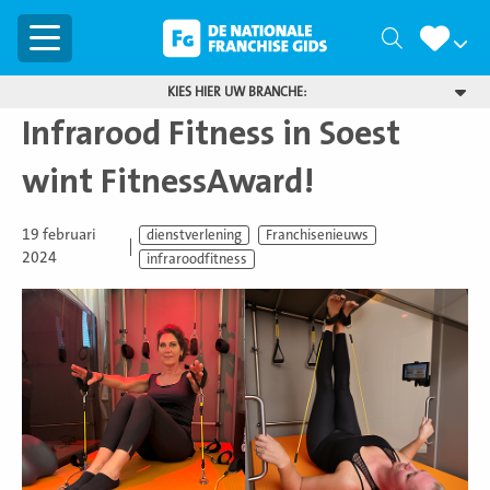
Menu
Zoeken
KIES HIER UW BRANCHE:
Infrarood Fitness in Soest
wint FitnessAward!
19 februari
dienstverlening
Franchisenieuws
2024
infraroodfitness