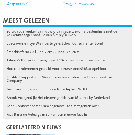
Vorig bericht
Terug naar nieuws
MEEST GELEZEN
Zorg dat de keuken van jouw organisatie toekomstbestendig is met de
keukenmanager module van SimplyDelivery
Specsavers en Eye Wish beste getest door Consumentenbond
Franchiseformule Hubo viert 55-jarig jubileum
Johnny’s Burger Company opent 40ste franchise in Leeuwarden
Horeca-ondernemer gezocht voor nieuwe Anne&Max Apeldoorn
Freshly Chopped sluit Master Franchisecontract met Fresh Food Fast
Company
Grote ambitie, ondernemers welkom bij backWERK
Anouk Hoogendijk: Het nieuwe gezicht van Mudmasky Nederland
Food Connect neemt branchegenoot Eten met gemak over
Kwalitaria en Antea gaan samen een nieuwe fase in
GERELATEERD NIEUWS