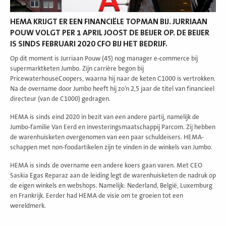
HEMA KRIJGT ER EEN FINANCIËLE TOPMAN BIJ. JURRIAAN
POUW VOLGT PER 1 APRIL JOOST DE BEIJER OP. DE BEIJER
IS SINDS FEBRUARI 2020 CFO BIJ HET BEDRIJF.
Op dit moment is Jurriaan Pouw (45) nog manager e-commerce bij
supermarktketen Jumbo. Zijn carrière begon bij
PricewaterhouseCoopers, waarna hij naar de keten C1000 is vertrokken.
Na de overname door Jumbo heeft hij zo’n 2,5 jaar de titel van financieel
directeur (van de C1000) gedragen.
HEMA is sinds eind 2020 in bezit van een andere partij, namelijk de
Jumbo-familie Van Eerd en investeringsmaatschappij Parcom. Zij hebben
de warenhuisketen overgenomen van een paar schuldeisers. HEMA-
schappen met non-foodartikelen zijn te vinden in de winkels van Jumbo.
HEMA is sinds de overname een andere koers gaan varen. Met CEO
Saskia Egas Reparaz aan de leiding legt de warenhuisketen de nadruk op
de eigen winkels en webshops. Namelijk: Nederland, België, Luxemburg
en Frankrijk. Eerder had HEMA de visie om te groeien tot een
wereldmerk.