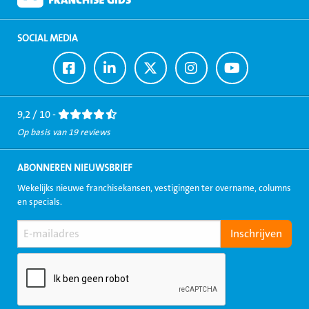
SOCIAL MEDIA
Ga
Ga
Ga
Ga
Ga
naar
naar
naar
naar
naar
Facebook
LinkedIn
Twitter
Instagram
Youtube
9,2 / 10 -
Op basis van 19 reviews
ABONNEREN NIEUWSBRIEF
Wekelijks nieuwe franchisekansen, vestigingen ter overname, columns
en specials.